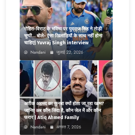
रोहित-विराट के भविष्य पर युवराज सिंह ने तोड़ी
चुप्पी… बोले- ऐसा खिलाड़ियों के साथ नहीं होना
चाहिए| Yuvraj Singh interview
Nandani
जुलाई 22, 2026
अतीक अहमद का कुनबा क्यों होता जा रहा खत्म?
जानिए अब कौन जिंदा है, कौन जेल में और कौन
फरार | Atiq Ahmed Family
Nandani
अगस्त 7, 2026