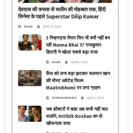
देवदास की कसक से सलीम की मोहब्बत तक, हिंदी
सिनेमा के पहले Superstar Dilip Kumar
RAJNI
जुलाई 15, 2026
3 स्क्रिप्ट्स तैयार फिर भी क्यों नहीं बन
रही Munna Bhai 3? राजकुमार
हिरानी ने खोला सबसे बड़ा राज!
RAJNI
जुलाई 8, 2026
फैंस को लगा बड़ा झटका! सलमान खान
की मोस्ट अवेटेड फिल्म
Maatrubhumi पर लगा ग्रहण
SHIKHA MISHRA
जुलाई 4, 2026
जब डॉक्टरों ने कहा अब कभी नहीं चल
पाओगे, Hrithik Roshan का वो
खौफनाक सच!