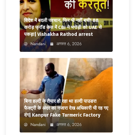
विदेश में बदली पहचान, फिर भी नहीं बची! 88
करोड़ फ्रॉड केस में CBI ने भगोड़ी को UAE से
पकड़ा| Vishakha Rathod arrest
Nandani
अगस्त 6, 2026
बिना हल्दी के तैयार हो रहा था हल्दी पाउडर!
फैक्ट्री के अंदर का नजारा देख अधिकारी भी रह गए
दंग| Kanpur Fake Turmeric Factory
Nandani
अगस्त 6, 2026