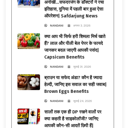
अनोखी…सफदरजंग के डॉक्टरों ने रचा
इतिहास, दुनिया में पहली बार हुआ ऐसा
ऑपरेशन| Safdarjung News
NANDANI
अगस्त 3, 2026
क्या आप भी सिर्फ हरी शिमला मिर्च खाते
हैं? लाल और पीली बेल पेपर के फायदे
जानकर बदल जाएगी आपकी पसंद|
Capsicum Benefits
NANDANI
जुलाई 31, 2026
ब्राउन या सफेद अंडा? कौन है ज्यादा
हेल्दी, जानिए इस सवाल का सही जवाब|
Brown Eggs Benefits
NANDANI
जुलाई 24, 2026
सालों तक एक ही DP रखने वालों पर
क्या कहती है साइकोलॉजी? जानिए
आपकी कौन-सी आदतें छिपी हैं|