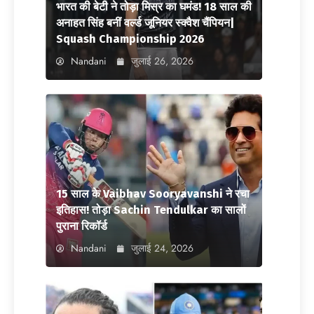
भारत की बेटी ने तोड़ा मिस्र का घमंड! 18 साल की
अनाहत सिंह बनीं वर्ल्ड जूनियर स्क्वैश चैंपियन|
Squash Championship 2026
Nandani
जुलाई 26, 2026
15 साल के Vaibhav Sooryavanshi ने रचा
इतिहास! तोड़ा Sachin Tendulkar का सालों
पुराना रिकॉर्ड
Nandani
जुलाई 24, 2026