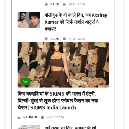
RAJNI
जुलाई 1, 2026
बॉलीवुड के वो काले दिन, जब Akshay
Kumar को सिर्फ मार्शल आर्ट्स ने
बचाया!
RAJNI
जून 24, 2026
फैशन
किम कार्दाशियां के SKIMS की भारत में एंट्री,
दिल्ली-मुंबई से शुरू होगा ग्लोबल फैशन का नया
चैप्टर| SKIMS India Launch
NANDANI
अगस्त 6, 2026
दाईं तरफ था दिल, बनावट भी थी