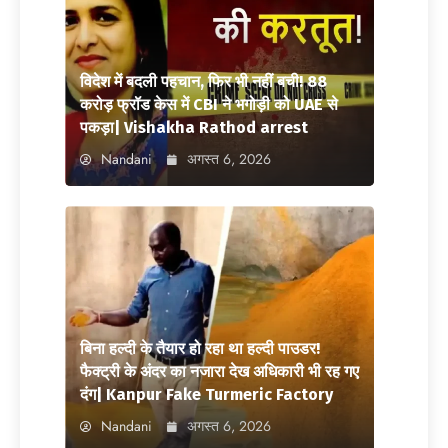
विदेश में बदली पहचान, फिर भी नहीं बची! 88
करोड़ फ्रॉड केस में CBI ने भगोड़ी को UAE से
पकड़ा| Vishakha Rathod arrest
Nandani
अगस्त 6, 2026
बिना हल्दी के तैयार हो रहा था हल्दी पाउडर!
फैक्ट्री के अंदर का नजारा देख अधिकारी भी रह गए
दंग| Kanpur Fake Turmeric Factory
Nandani
अगस्त 6, 2026