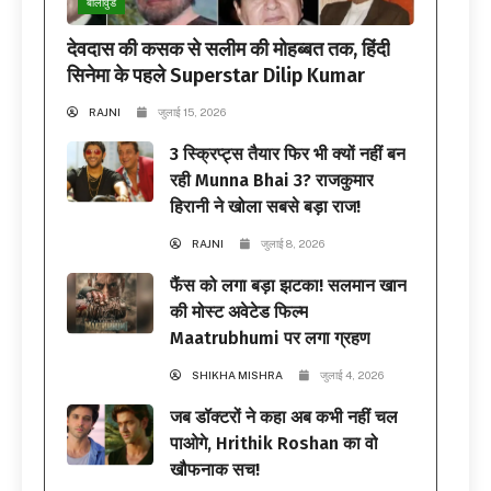
बॉलीवुड
देवदास की कसक से सलीम की मोहब्बत तक, हिंदी
सिनेमा के पहले Superstar Dilip Kumar
RAJNI
जुलाई 15, 2026
3 स्क्रिप्ट्स तैयार फिर भी क्यों नहीं बन
रही Munna Bhai 3? राजकुमार
हिरानी ने खोला सबसे बड़ा राज!
RAJNI
जुलाई 8, 2026
फैंस को लगा बड़ा झटका! सलमान खान
की मोस्ट अवेटेड फिल्म
Maatrubhumi पर लगा ग्रहण
SHIKHA MISHRA
जुलाई 4, 2026
जब डॉक्टरों ने कहा अब कभी नहीं चल
पाओगे, Hrithik Roshan का वो
खौफनाक सच!