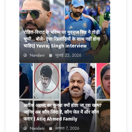
रोहित-विराट के भविष्य पर युवराज सिंह ने तोड़ी
चुप्पी… बोले- ऐसा खिलाड़ियों के साथ नहीं होना
चाहिए| Yuvraj Singh interview
Nandani
जुलाई 22, 2026
अतीक अहमद का कुनबा क्यों होता जा रहा खत्म?
जानिए अब कौन जिंदा है, कौन जेल में और कौन
फरार | Atiq Ahmed Family
Nandani
अगस्त 7, 2026