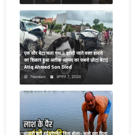
एक और बेटा चला गया… झांसी जाते वक्त हादसे
का शिकार हुआ अतीक अहमद का सबसे छोटा बेटा|
Atiq Ahmed Son Died
Nandani
अगस्त 7, 2026
कुंवारी बेटी हुई प्रेग्नेंट, पिता बोला- चलो दवा दिला