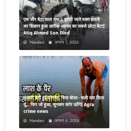
एक और बेटा चला गया… झांसी जाते वक्त हादसे
का शिकार हुआ अतीक अहमद का सबसे छोटा बेटा|
Atiq Ahmed Son Died
Nandani
अगस्त 7, 2026
कुंवारी बेटी हुई प्रेग्नेंट, पिता बोला- चलो दवा दिला
दूं… फिर जो हुआ, सुनकर कांप उठेंगे| Agra
crime news
Nandani
अगस्त 6, 2026