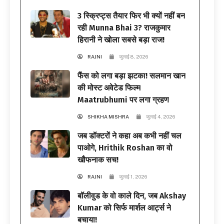
3 स्क्रिप्ट्स तैयार फिर भी क्यों नहीं बन
रही Munna Bhai 3? राजकुमार
हिरानी ने खोला सबसे बड़ा राज!
RAJNI
जुलाई 8, 2026
फैंस को लगा बड़ा झटका! सलमान खान
की मोस्ट अवेटेड फिल्म
Maatrubhumi पर लगा ग्रहण
SHIKHA MISHRA
जुलाई 4, 2026
जब डॉक्टरों ने कहा अब कभी नहीं चल
पाओगे, Hrithik Roshan का वो
खौफनाक सच!
RAJNI
जुलाई 1, 2026
बॉलीवुड के वो काले दिन, जब Akshay
Kumar को सिर्फ मार्शल आर्ट्स ने
बचाया!