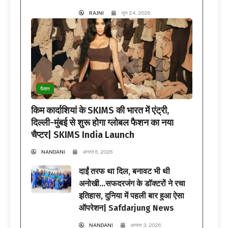
RAJNI
जून 24, 2026
फैशन
किम कार्दाशियां के SKIMS की भारत में एंट्री,
दिल्ली-मुंबई से शुरू होगा ग्लोबल फैशन का नया
चैप्टर| SKIMS India Launch
NANDANI
अगस्त 6, 2026
दाईं तरफ था दिल, बनावट भी थी
अनोखी…सफदरजंग के डॉक्टरों ने रचा
इतिहास, दुनिया में पहली बार हुआ ऐसा
ऑपरेशन| Safdarjung News
NANDANI
अगस्त 3, 2026