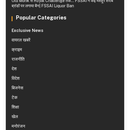
Old Monk से Royal Challenge तक… FSSAI ने कई मशहूर शराब
ब्रांडों पर लगाया बैन| FSSAI Liquor Ban
Popular Categories
Exclusive News
वायरल खबरें
क्राइम
राजनीति
देश
विदेश
बिजनेस
टेक
शिक्षा
खेल
मनोरंजन