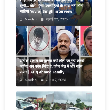
रोहित-विराट के भविष्य पर युवराज सिंह ने तोड़ी
चुप्पी… बोले- ऐसा खिलाड़ियों के साथ नहीं होना
चाहिए| Yuvraj Singh interview
Nandani
जुलाई 22, 2026
अतीक अहमद का कुनबा क्यों होता जा रहा खत्म?
जानिए अब कौन जिंदा है, कौन जेल में और कौन
फरार | Atiq Ahmed Family
Nandani
अगस्त 7, 2026