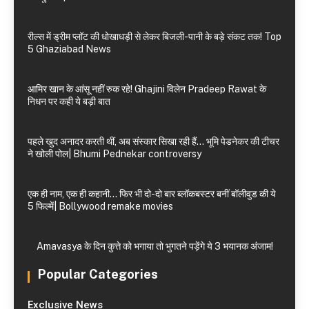
रील्स में ड्रीम प्लॉट की धोखाधड़ी से लेकर बिजली-पानी के बड़े संकट तक! Top
5 Ghaziabad News
आमिर खान के आंसू नहीं रुक रहे! Ghajini विलेन Pradeep Rawat के
निधन पर कही ये बड़ी बात
पहले खुद अनादर करती थीं, अब संस्कार सिखा रही हैं… भूमि पेडनेकर की टीचर
ने खोली पोल| Bhumi Pednekar controversy
एक ही नाम, एक ही कहानी… फिर भी दो-दो बार ब्लॉकबस्टर बनीं बॉलीवुड की ये
5 फिल्में| Bollywood remake movies
Amavasya के दिन कुत्ते को भगाया तो भुगतने पड़ेंगे ये 3 भयानक अंजाम!
Popular Categories
Exclusive News