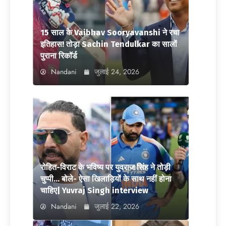
15 साल के Vaibhav Sooryavanshi ने रचा
इतिहास! तोड़ा Sachin Tendulkar का सालों
पुराना रिकॉर्ड
Nandani
जुलाई 24, 2026
रोहित-विराट के भविष्य पर युवराज सिंह ने तोड़ी
चुप्पी… बोले- ऐसा खिलाड़ियों के साथ नहीं होना
चाहिए| Yuvraj Singh interview
Nandani
जुलाई 22, 2026