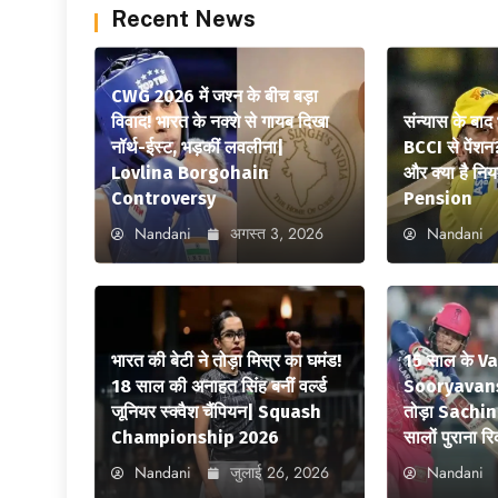
Recent News
CWG 2026 में जश्न के बीच बड़ा
विवाद! भारत के नक्शे से गायब दिखा
संन्यास के बाद
नॉर्थ-ईस्ट, भड़कीं लवलीना|
BCCI से पेंशन
Lovlina Borgohain
और क्या है न
Controversy
Pension
Nandani
अगस्त 3, 2026
Nandani
भारत की बेटी ने तोड़ा मिस्र का घमंड!
15 साल के V
18 साल की अनाहत सिंह बनीं वर्ल्ड
Sooryavansh
जूनियर स्क्वैश चैंपियन| Squash
तोड़ा Sachi
Championship 2026
सालों पुराना रि
Nandani
जुलाई 26, 2026
Nandani