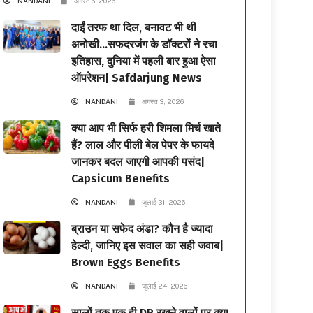
NANDANI
अगस्त 6, 2026
दाईं तरफ था दिल, बनावट भी थी
अनोखी…सफदरजंग के डॉक्टरों ने रचा
इतिहास, दुनिया में पहली बार हुआ ऐसा
ऑपरेशन| Safdarjung News
NANDANI
अगस्त 3, 2026
क्या आप भी सिर्फ हरी शिमला मिर्च खाते
हैं? लाल और पीली बेल पेपर के फायदे
जानकर बदल जाएगी आपकी पसंद|
Capsicum Benefits
NANDANI
जुलाई 31, 2026
ब्राउन या सफेद अंडा? कौन है ज्यादा
हेल्दी, जानिए इस सवाल का सही जवाब|
Brown Eggs Benefits
NANDANI
जुलाई 24, 2026
सालों तक एक ही DP रखने वालों पर क्या