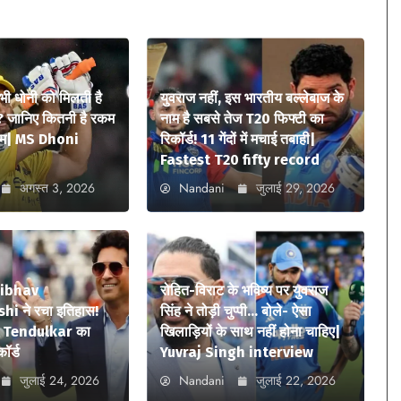
 भी धोनी को मिलती है
युवराज नहीं, इस भारतीय बल्लेबाज के
? जानिए कितनी है रकम
नाम है सबसे तेज T20 फिफ्टी का
ियम| MS Dhoni
रिकॉर्ड! 11 गेंदों में मचाई तबाही|
Fastest T20 fifty record
अगस्त 3, 2026
Nandani
जुलाई 29, 2026
aibhav
रोहित-विराट के भविष्य पर युवराज
i ने रचा इतिहास!
सिंह ने तोड़ी चुप्पी… बोले- ऐसा
n Tendulkar का
खिलाड़ियों के साथ नहीं होना चाहिए|
कॉर्ड
Yuvraj Singh interview
जुलाई 24, 2026
Nandani
जुलाई 22, 2026