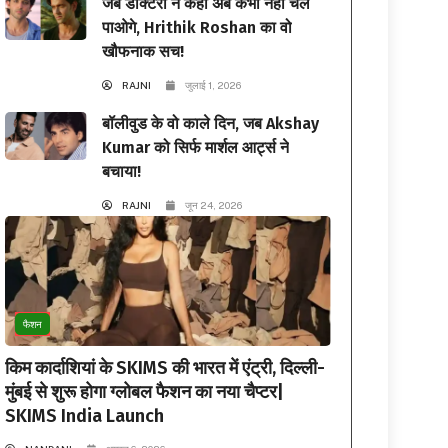
जब डॉक्टरों ने कहा अब कभी नहीं चल
पाओगे, Hrithik Roshan का वो
खौफनाक सच!
RAJNI
जुलाई 1, 2026
बॉलीवुड के वो काले दिन, जब Akshay
Kumar को सिर्फ मार्शल आर्ट्स ने
बचाया!
RAJNI
जून 24, 2026
फैशन
किम कार्दाशियां के SKIMS की भारत में एंट्री, दिल्ली-
मुंबई से शुरू होगा ग्लोबल फैशन का नया चैप्टर|
SKIMS India Launch