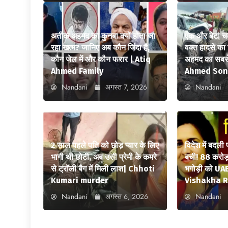
अतीक अहमद का कुनबा क्यों होता जा
एक और बेटा च
रहा खत्म? जानिए अब कौन जिंदा है,
वक्त हादसे क
कौन जेल में और कौन फरार | Atiq
अहमद का सबसे
Ahmed Family
Ahmed Son
Nandani
अगस्त 7, 2026
Nandani
2 साल पहले पति को छोड़ प्यार के लिए
विदेश में बदली
भागी थी छोटी, अब उसी प्रेमी के कमरे
बची! 88 करोड़ 
से ट्रॉली बैग में मिली लाश| Chhoti
भगोड़ी को UAE
Kumari murder
Vishakha R
Nandani
अगस्त 6, 2026
Nandani