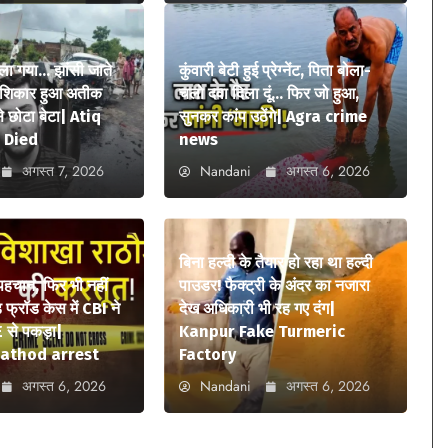
ला गया… झांसी जाते
कुंवारी बेटी हुई प्रेग्नेंट, पिता बोला-
ा शिकार हुआ अतीक
चलो दवा दिला दूं… फिर जो हुआ,
 छोटा बेटा| Atiq
सुनकर कांप उठेंगे| Agra crime
 Died
news
अगस्त 7, 2026
Nandani
अगस्त 6, 2026
बिना हल्दी के तैयार हो रहा था हल्दी
 पहचान, फिर भी नहीं
पाउडर! फैक्ट्री के अंदर का नजारा
फ्रॉड केस में CBI ने
देख अधिकारी भी रह गए दंग|
 से पकड़ा|
Kanpur Fake Turmeric
athod arrest
Factory
अगस्त 6, 2026
Nandani
अगस्त 6, 2026