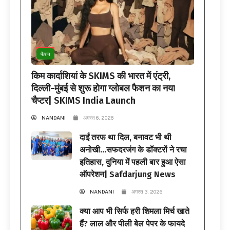
फैशन
किम कार्दाशियां के SKIMS की भारत में एंट्री,
दिल्ली-मुंबई से शुरू होगा ग्लोबल फैशन का नया
चैप्टर| SKIMS India Launch
NANDANI
अगस्त 6, 2026
दाईं तरफ था दिल, बनावट भी थी
अनोखी…सफदरजंग के डॉक्टरों ने रचा
इतिहास, दुनिया में पहली बार हुआ ऐसा
ऑपरेशन| Safdarjung News
NANDANI
अगस्त 3, 2026
क्या आप भी सिर्फ हरी शिमला मिर्च खाते
हैं? लाल और पीली बेल पेपर के फायदे