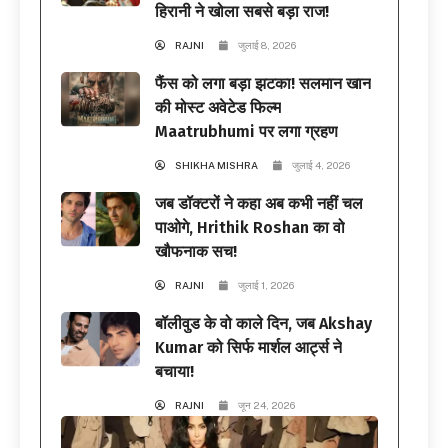
हिरानी ने खोला सबसे बड़ा राज!
RAJNI
जुलाई 8, 2026
फैंस को लगा बड़ा झटका! सलमान खान
की मोस्ट अवेटेड फिल्म
Maatrubhumi पर लगा ग्रहण
SHIKHA MISHRA
जुलाई 4, 2026
जब डॉक्टरों ने कहा अब कभी नहीं चल
पाओगे, Hrithik Roshan का वो
खौफनाक सच!
RAJNI
जुलाई 1, 2026
बॉलीवुड के वो काले दिन, जब Akshay
Kumar को सिर्फ मार्शल आर्ट्स ने
बचाया!
RAJNI
जून 24, 2026