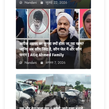
Nandani
जुलाई 22, 2026
अतीक अहमद का कुनबा क्यों होता जा रहा खत्म?
जानिए अब कौन जिंदा है, कौन जेल में और कौन
फरार | Atiq Ahmed Family
Nandani
अगस्त 7, 2026
एक और बेटा चला गया… झांसी जाते वक्त हादसे