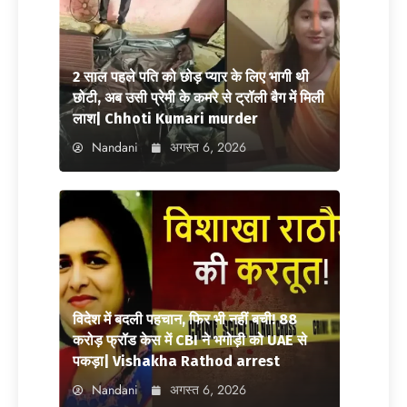
2 साल पहले पति को छोड़ प्यार के लिए भागी थी
छोटी, अब उसी प्रेमी के कमरे से ट्रॉली बैग में मिली
लाश| Chhoti Kumari murder
Nandani
अगस्त 6, 2026
विदेश में बदली पहचान, फिर भी नहीं बची! 88
करोड़ फ्रॉड केस में CBI ने भगोड़ी को UAE से
पकड़ा| Vishakha Rathod arrest
Nandani
अगस्त 6, 2026