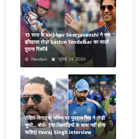
15 साल के Vaibhav Sooryavanshi ने रचा
इतिहास! तोड़ा Sachin Tendulkar का सालों
पुराना रिकॉर्ड
Nandani
जुलाई 24, 2026
रोहित-विराट के भविष्य पर युवराज सिंह ने तोड़ी
चुप्पी… बोले- ऐसा खिलाड़ियों के साथ नहीं होना
चाहिए| Yuvraj Singh interview