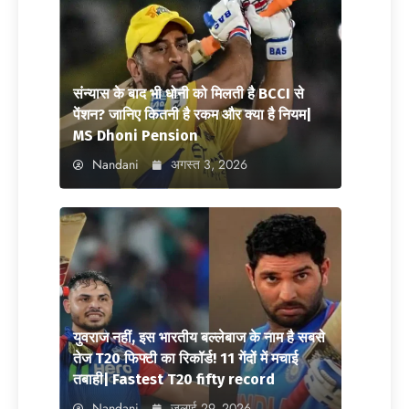
संन्यास के बाद भी धोनी को मिलती है BCCI से
पेंशन? जानिए कितनी है रकम और क्या है नियम|
MS Dhoni Pension
Nandani
अगस्त 3, 2026
युवराज नहीं, इस भारतीय बल्लेबाज के नाम है सबसे
तेज T20 फिफ्टी का रिकॉर्ड! 11 गेंदों में मचाई
तबाही| Fastest T20 fifty record
Nandani
जुलाई 29, 2026