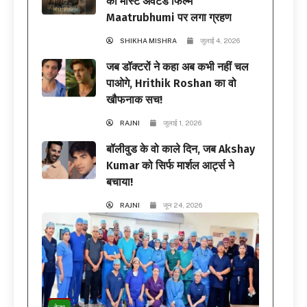
की मोस्ट अवेटेड फिल्म
Maatrubhumi पर लगा ग्रहण
SHIKHA MISHRA
जुलाई 4, 2026
जब डॉक्टरों ने कहा अब कभी नहीं चल
पाओगे, Hrithik Roshan का वो
खौफनाक सच!
RAJNI
जुलाई 1, 2026
बॉलीवुड के वो काले दिन, जब Akshay
Kumar को सिर्फ मार्शल आर्ट्स ने
बचाया!
RAJNI
जून 24, 2026
हेल्थ