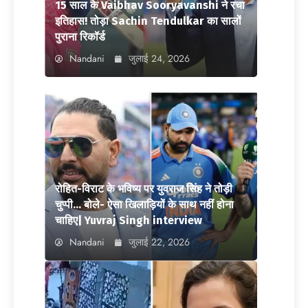
15 साल के Vaibhav Sooryavanshi ने रचा
इतिहास! तोड़ा Sachin Tendulkar का सालों
पुराना रिकॉर्ड
Nandani
जुलाई 24, 2026
रोहित-विराट के भविष्य पर युवराज सिंह ने तोड़ी
चुप्पी… बोले- ऐसा खिलाड़ियों के साथ नहीं होना
चाहिए| Yuvraj Singh interview
Nandani
जुलाई 22, 2026