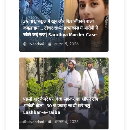
34 वार, स्कूल में खून और फिर चौंकाने वाला
कबूलनामा… टीचर संध्या हत्याकांड में आरोपी ने
खोले कई राज| Sandhya Murder Case
Nandani
अगस्त 5, 2026
पहली बार कैमरे पर दिखा लश्कर का खौफ! टॉप
आतंकी बोला- 30 से ज्यादा साथी मारे गए|
Lashkar-e-Taiba
Nandani
अगस्त 4, 2026