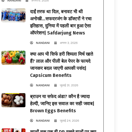
NANDANI
अगस्त 6, 2026
दाईं तरफ था दिल, बनावट भी थी
अनोखी…सफदरजंग के डॉक्टरों ने रचा
इतिहास, दुनिया में पहली बार हुआ ऐसा
ऑपरेशन| Safdarjung News
NANDANI
अगस्त 3, 2026
क्या आप भी सिर्फ हरी शिमला मिर्च खाते
हैं? लाल और पीली बेल पेपर के फायदे
जानकर बदल जाएगी आपकी पसंद|
Capsicum Benefits
NANDANI
जुलाई 31, 2026
ब्राउन या सफेद अंडा? कौन है ज्यादा
हेल्दी, जानिए इस सवाल का सही जवाब|
Brown Eggs Benefits
NANDANI
जुलाई 24, 2026
सालों तक एक ही DP रखने वालों पर क्या