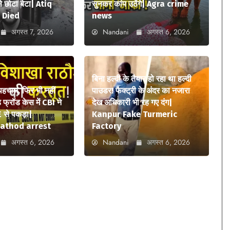
 छोटा बेटा| Atiq
सुनकर कांप उठेंगे| Agra crime
 Died
news
अगस्त 7, 2026
Nandani
अगस्त 6, 2026
बिना हल्दी के तैयार हो रहा था हल्दी
 पहचान, फिर भी नहीं
पाउडर! फैक्ट्री के अंदर का नजारा
फ्रॉड केस में CBI ने
देख अधिकारी भी रह गए दंग|
 से पकड़ा|
Kanpur Fake Turmeric
athod arrest
Factory
अगस्त 6, 2026
Nandani
अगस्त 6, 2026