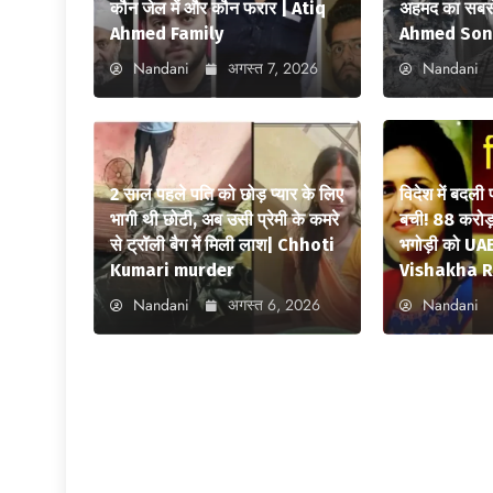
कौन जेल में और कौन फरार | Atiq
अहमद का सबसे
Ahmed Family
Ahmed Son
Nandani
अगस्त 7, 2026
Nandani
2 साल पहले पति को छोड़ प्यार के लिए
विदेश में बदली
भागी थी छोटी, अब उसी प्रेमी के कमरे
बची! 88 करोड़ 
से ट्रॉली बैग में मिली लाश| Chhoti
भगोड़ी को UAE
Kumari murder
Vishakha R
Nandani
अगस्त 6, 2026
Nandani