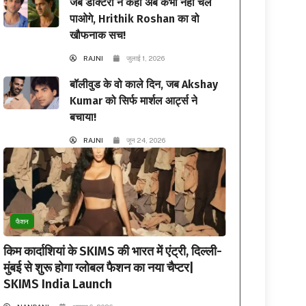
जब डॉक्टरों ने कहा अब कभी नहीं चल
पाओगे, Hrithik Roshan का वो
खौफनाक सच!
RAJNI
जुलाई 1, 2026
बॉलीवुड के वो काले दिन, जब Akshay
Kumar को सिर्फ मार्शल आर्ट्स ने
बचाया!
RAJNI
जून 24, 2026
फैशन
किम कार्दाशियां के SKIMS की भारत में एंट्री, दिल्ली-
मुंबई से शुरू होगा ग्लोबल फैशन का नया चैप्टर|
SKIMS India Launch