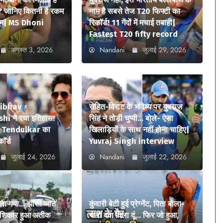
? जानिए कितनी है रकम
नाम है सबसे तेज T20 फिफ्टी का
ियम| MS Dhoni
रिकॉर्ड! 11 गेंदों में मचाई तबाही|
Fastest T20 fifty record
अगस्त 3, 2026
Nandani
जुलाई 29, 2026
aibhav
रोहित-विराट के भविष्य पर युवराज
i ने रचा इतिहास!
सिंह ने तोड़ी चुप्पी… बोले- ऐसा
n Tendulkar का
खिलाड़ियों के साथ नहीं होना चाहिए|
कॉर्ड
Yuvraj Singh interview
जुलाई 24, 2026
Nandani
जुलाई 22, 2026
ला गया… झांसी जाते
कुंवारी बेटी हुई प्रेग्नेंट, पिता बोला-
ा शिकार हुआ अतीक
चलो दवा दिला दूं… फिर जो हुआ,