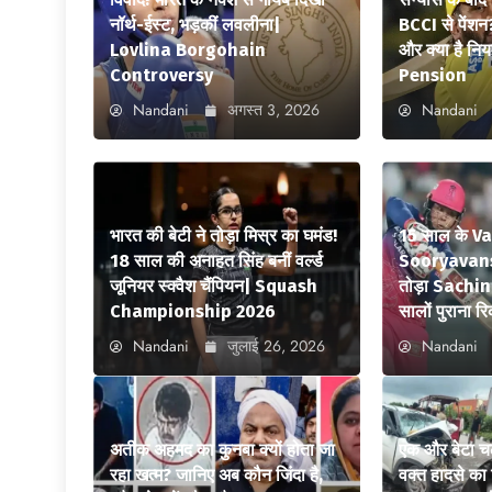
नॉर्थ-ईस्ट, भड़कीं लवलीना|
BCCI से पेंशन
Lovlina Borgohain
और क्या है न
Controversy
Pension
Nandani
अगस्त 3, 2026
Nandani
भारत की बेटी ने तोड़ा मिस्र का घमंड!
15 साल के V
18 साल की अनाहत सिंह बनीं वर्ल्ड
Sooryavansh
जूनियर स्क्वैश चैंपियन| Squash
तोड़ा Sachi
Championship 2026
सालों पुराना रि
Nandani
जुलाई 26, 2026
Nandani
अतीक अहमद का कुनबा क्यों होता जा
एक और बेटा च
रहा खत्म? जानिए अब कौन जिंदा है,
वक्त हादसे क