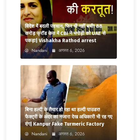
विदेश में बदली पहचान, फिर भी नहीं बची! 88
करोड़ फ्रॉड केस में CBI ने भगोड़ी को UAE से
पकड़ा| Vishakha Rathod arrest
Nandani
अगस्त 6, 2026
बिना हल्दी के तैयार हो रहा था हल्दी पाउडर!
फैक्ट्री के अंदर का नजारा देख अधिकारी भी रह गए
दंग| Kanpur Fake Turmeric Factory
Nandani
अगस्त 6, 2026