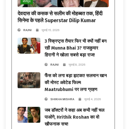
बॉलीवुड
देवदास की कसक से सलीम की मोहब्बत तक, हिंदी
सिनेमा के पहले Superstar Dilip Kumar
RAJNI
जुलाई 15, 2026
3 स्क्रिप्ट्स तैयार फिर भी क्यों नहीं बन
रही Munna Bhai 3? राजकुमार
हिरानी ने खोला सबसे बड़ा राज!
RAJNI
जुलाई 8, 2026
फैंस को लगा बड़ा झटका! सलमान खान
की मोस्ट अवेटेड फिल्म
Maatrubhumi पर लगा ग्रहण
SHIKHA MISHRA
जुलाई 4, 2026
जब डॉक्टरों ने कहा अब कभी नहीं चल
पाओगे, Hrithik Roshan का वो
खौफनाक सच!