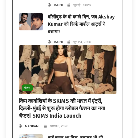
RAJNI
जुलाई 1, 2026
बॉलीवुड के वो काले दिन, जब Akshay
Kumar को सिर्फ मार्शल आर्ट्स ने
बचाया!
RAJNI
जून 24, 2026
फैशन
किम कार्दाशियां के SKIMS की भारत में एंट्री,
दिल्ली-मुंबई से शुरू होगा ग्लोबल फैशन का नया
चैप्टर| SKIMS India Launch
NANDANI
अगस्त 6, 2026
दाईं तरफ था दिल, बनावट भी थी