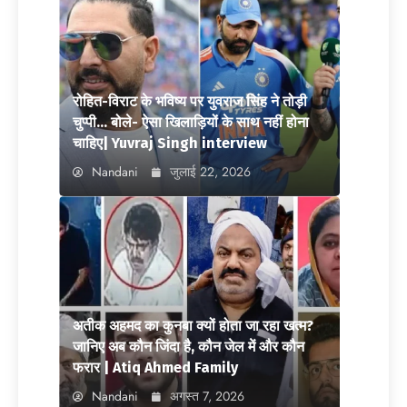
रोहित-विराट के भविष्य पर युवराज सिंह ने तोड़ी
चुप्पी… बोले- ऐसा खिलाड़ियों के साथ नहीं होना
चाहिए| Yuvraj Singh interview
Nandani
जुलाई 22, 2026
अतीक अहमद का कुनबा क्यों होता जा रहा खत्म?
जानिए अब कौन जिंदा है, कौन जेल में और कौन
फरार | Atiq Ahmed Family
Nandani
अगस्त 7, 2026