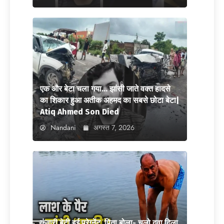
एक और बेटा चला गया… झांसी जाते वक्त हादसे
का शिकार हुआ अतीक अहमद का सबसे छोटा बेटा|
Atiq Ahmed Son Died
Nandani
अगस्त 7, 2026
कुंवारी बेटी हुई प्रेग्नेंट, पिता बोला- चलो दवा दिला