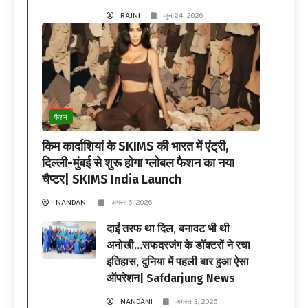
RAJNI
जून 24, 2026
फैशन
किम कार्दाशियां के SKIMS की भारत में एंट्री,
दिल्ली-मुंबई से शुरू होगा ग्लोबल फैशन का नया
चैप्टर| SKIMS India Launch
NANDANI
अगस्त 6, 2026
दाईं तरफ था दिल, बनावट भी थी
अनोखी…सफदरजंग के डॉक्टरों ने रचा
इतिहास, दुनिया में पहली बार हुआ ऐसा
ऑपरेशन| Safdarjung News
NANDANI
अगस्त 3, 2026