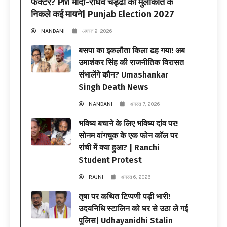
फैक्टर? PM मोदी-राघव चड्ढा की मुलाकात के
निकले कई मायने| Punjab Election 2027
NANDANI
अगस्त 9, 2026
बसपा का इकलौता किला ढह गया! अब
उमाशंकर सिंह की राजनीतिक विरासत
संभालेंगे कौन? Umashankar
Singh Death News
NANDANI
अगस्त 7, 2026
भविष्य बचाने के लिए भविष्य दांव पर!
सोनम वांगचुक के एक फोन कॉल पर
रांची में क्या हुआ? | Ranchi
Student Protest
RAJNI
अगस्त 6, 2026
तृषा पर कथित टिप्पणी पड़ी भारी!
उदयनिधि स्टालिन को घर से उठा ले गई
पुलिस| Udhayanidhi Stalin