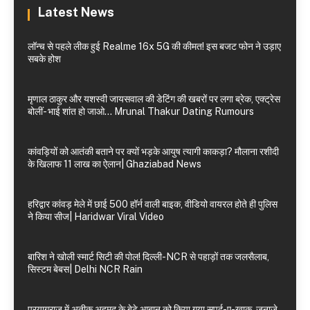
Latest News
लॉन्च से पहले लीक हुई Realme 16x 5G की कीमत! इस बजट फोन ने उड़ाए
सबके होश
मृणाल ठाकुर और यशस्वी जायसवाल की डेटिंग की खबरों पर लगा ब्रेक, एक्ट्रेस
बोलीं- भाई शांत हो जाओ… Mrunal Thakur Dating Rumours
कांवड़ियों को आतंकी बताने पर क्यों भड़के आयुष त्यागी काकड़ा? मौलाना रशीदी
के खिलाफ 11 लाख का ऐलान| Ghaziabad News
हरिद्वार कांवड़ मेले में छाई 500 हॉर्न वाली बाइक, वीडियो वायरल होते ही पुलिस
ने किया सीज| Haridwar Viral Video
बारिश ने खोली स्मार्ट सिटी की पोल! दिल्ली-NCR से पहाड़ों तक जलसैलाब,
सिस्टम बेबस| Delhi NCR Rain
प्रयागराज में अतीक अहमद के बेटे आबान को किया गया सुपुर्द-ए-खाक, जनाजे