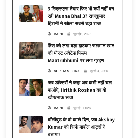
3 स्क्रिप्ट्स तैयार फिर भी क्यों नहीं बन
रही Munna Bhai 3? राजकुमार
हिरानी ने खोला सबसे बड़ा राज!
RAJNI
जुलाई 8, 2026
फैंस को लगा बड़ा झटका! सलमान खान
की मोस्ट अवेटेड फिल्म
Maatrubhumi पर लगा ग्रहण
SHIKHA MISHRA
जुलाई 4, 2026
जब डॉक्टरों ने कहा अब कभी नहीं चल
पाओगे, Hrithik Roshan का वो
खौफनाक सच!
RAJNI
जुलाई 1, 2026
बॉलीवुड के वो काले दिन, जब Akshay
Kumar को सिर्फ मार्शल आर्ट्स ने
बचाया!