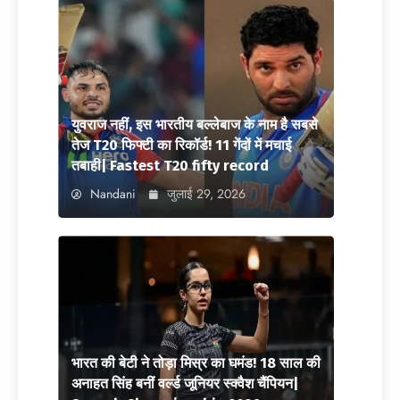
युवराज नहीं, इस भारतीय बल्लेबाज के नाम है सबसे
तेज T20 फिफ्टी का रिकॉर्ड! 11 गेंदों में मचाई
तबाही| Fastest T20 fifty record
Nandani
जुलाई 29, 2026
भारत की बेटी ने तोड़ा मिस्र का घमंड! 18 साल की
अनाहत सिंह बनीं वर्ल्ड जूनियर स्क्वैश चैंपियन|