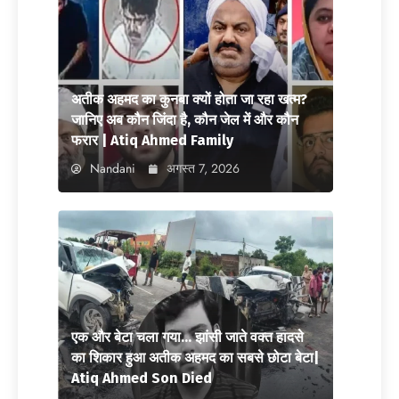
अतीक अहमद का कुनबा क्यों होता जा रहा खत्म?
जानिए अब कौन जिंदा है, कौन जेल में और कौन
फरार | Atiq Ahmed Family
Nandani
अगस्त 7, 2026
एक और बेटा चला गया… झांसी जाते वक्त हादसे
का शिकार हुआ अतीक अहमद का सबसे छोटा बेटा|
Atiq Ahmed Son Died