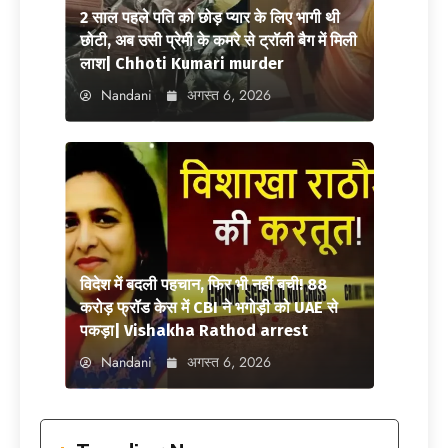
2 साल पहले पति को छोड़ प्यार के लिए भागी थी
छोटी, अब उसी प्रेमी के कमरे से ट्रॉली बैग में मिली
लाश| Chhoti Kumari murder
Nandani
अगस्त 6, 2026
विदेश में बदली पहचान, फिर भी नहीं बची! 88
करोड़ फ्रॉड केस में CBI ने भगोड़ी को UAE से
पकड़ा| Vishakha Rathod arrest
Nandani
अगस्त 6, 2026