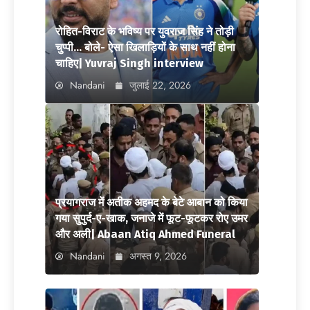
रोहित-विराट के भविष्य पर युवराज सिंह ने तोड़ी
चुप्पी… बोले- ऐसा खिलाड़ियों के साथ नहीं होना
चाहिए| Yuvraj Singh interview
Nandani
जुलाई 22, 2026
प्रयागराज में अतीक अहमद के बेटे आबान को किया
गया सुपुर्द-ए-खाक, जनाजे में फूट-फूटकर रोए उमर
और अली| Abaan Atiq Ahmed Funeral
Nandani
अगस्त 9, 2026