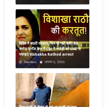
विदेश में बदली पहचान, फिर भी नहीं बची! 88
करोड़ फ्रॉड केस में CBI ने भगोड़ी को UAE से
पकड़ा| Vishakha Rathod arrest
Nandani
अगस्त 6, 2026