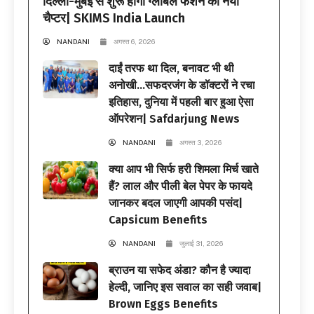
दिल्ली-मुंबई से शुरू होगा ग्लोबल फैशन का नया
चैप्टर| SKIMS India Launch
NANDANI
अगस्त 6, 2026
दाईं तरफ था दिल, बनावट भी थी
अनोखी…सफदरजंग के डॉक्टरों ने रचा
इतिहास, दुनिया में पहली बार हुआ ऐसा
ऑपरेशन| Safdarjung News
NANDANI
अगस्त 3, 2026
क्या आप भी सिर्फ हरी शिमला मिर्च खाते
हैं? लाल और पीली बेल पेपर के फायदे
जानकर बदल जाएगी आपकी पसंद|
Capsicum Benefits
NANDANI
जुलाई 31, 2026
ब्राउन या सफेद अंडा? कौन है ज्यादा
हेल्दी, जानिए इस सवाल का सही जवाब|
Brown Eggs Benefits