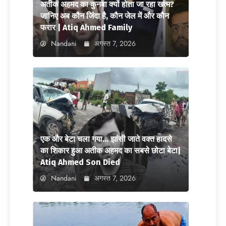
अतीक अहमद का कुनबा क्यों होता जा रहा खत्म?
जानिए अब कौन जिंदा है, कौन जेल में और कौन
फरार | Atiq Ahmed Family
Nandani
अगस्त 7, 2026
एक और बेटा चला गया… झांसी जाते वक्त हादसे
का शिकार हुआ अतीक अहमद का सबसे छोटा बेटा|
Atiq Ahmed Son Died
Nandani
अगस्त 7, 2026