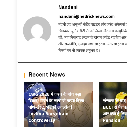
Nandani
nandani@nedricknews.com
नंदनी एक अनुभवी कंटेंट राइटर और करंट अफेयर्स जर्नलिस
चितकारा यूनिवर्सिटी से जर्नलिज़्म और मास कम्युनिकेश
की, जहां स्क्रिप्ट लेखन के दौरान कंटेंट राइटिंग और स
और राजनीति, क्राइम तथा राष्ट्रीय-अंतरराष्ट्रीय
विषयों पर भी व्यापक अनुभव है।
Recent News
CWG 2026 में जश्न के बीच बड़ा
विवाद! भारत के नक्शे से गायब दिखा
संन्यास के बाद
नॉर्थ-ईस्ट, भड़कीं लवलीना|
BCCI से पेंशन
Lovlina Borgohain
और क्या है न
Controversy
Pension