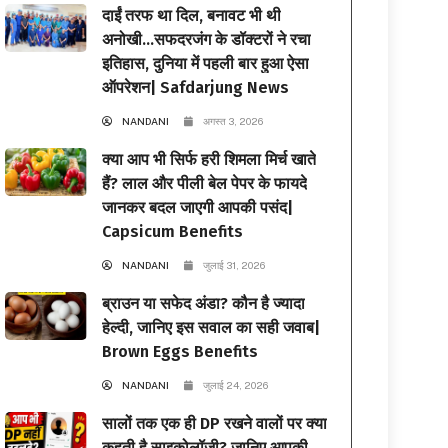
दाईं तरफ था दिल, बनावट भी थी
अनोखी…सफदरजंग के डॉक्टरों ने रचा
इतिहास, दुनिया में पहली बार हुआ ऐसा
ऑपरेशन| Safdarjung News
NANDANI
अगस्त 3, 2026
क्या आप भी सिर्फ हरी शिमला मिर्च खाते
हैं? लाल और पीली बेल पेपर के फायदे
जानकर बदल जाएगी आपकी पसंद|
Capsicum Benefits
NANDANI
जुलाई 31, 2026
ब्राउन या सफेद अंडा? कौन है ज्यादा
हेल्दी, जानिए इस सवाल का सही जवाब|
Brown Eggs Benefits
NANDANI
जुलाई 24, 2026
सालों तक एक ही DP रखने वालों पर क्या
कहती है साइकोलॉजी? जानिए आपकी