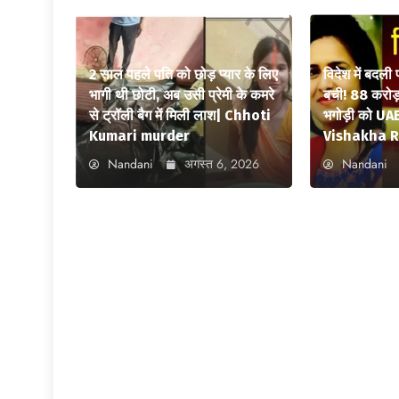
2 साल पहले पति को छोड़ प्यार के लिए
विदेश में बदली
भागी थी छोटी, अब उसी प्रेमी के कमरे
बची! 88 करोड़ 
से ट्रॉली बैग में मिली लाश| Chhoti
भगोड़ी को UAE
Kumari murder
Vishakha R
Nandani
अगस्त 6, 2026
Nandani