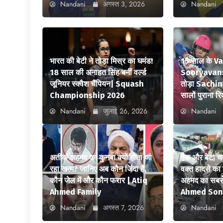
Nandani
अगस्त 3, 2026
Nandani
भारत की बेटी ने तोड़ा मिस्र का घमंड!
15 साल के V
18 साल की अनाहत सिंह बनीं वर्ल्ड
Sooryavansh
जूनियर स्क्वैश चैंपियन| Squash
तोड़ा Sachi
Championship 2026
सालों पुराना रि
Nandani
जुलाई 26, 2026
Nandani
अतीक अहमद का कुनबा क्यों होता जा
एक और बेटा च
रहा खत्म? जानिए अब कौन जिंदा है,
वक्त हादसे क
कौन जेल में और कौन फरार | Atiq
अहमद का सबसे
Ahmed Family
Ahmed Son
Nandani
अगस्त 7, 2026
Nandani