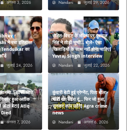
अगस्त 3, 2026
Nandani
जुलाई 29, 2026
aibhav
रोहित-विराट के भविष्य पर युवराज
i ने रचा इतिहास!
सिंह ने तोड़ी चुप्पी… बोले- ऐसा
n Tendulkar का
खिलाड़ियों के साथ नहीं होना चाहिए|
कॉर्ड
Yuvraj Singh interview
जुलाई 24, 2026
Nandani
जुलाई 22, 2026
ला गया… झांसी जाते
कुंवारी बेटी हुई प्रेग्नेंट, पिता बोला-
ा शिकार हुआ अतीक
चलो दवा दिला दूं… फिर जो हुआ,
 छोटा बेटा| Atiq
सुनकर कांप उठेंगे| Agra crime
 Died
news
अगस्त 7, 2026
Nandani
अगस्त 6, 2026