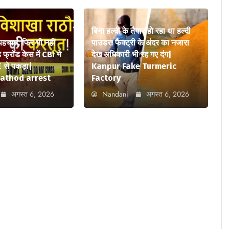
बिना हल्दी के तैयार हो रहा था हल्दी
 पहचान, फिर भी नहीं
पाउडर! फैक्ट्री के अंदर का नजारा
फ्रॉड केस में CBI ने
देख अधिकारी भी रह गए दंग|
 से पकड़ा|
Kanpur Fake Turmeric
athod arrest
Factory
अगस्त 6, 2026
Nandani
अगस्त 6, 2026