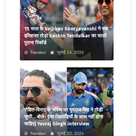
15 साल के Vaibhav Sooryavanshi ने रचा
इतिहास! तोड़ा Sachin Tendulkar का सालों
पुराना रिकॉर्ड
Nandani
जुलाई 24, 2026
रोहित-विराट के भविष्य पर युवराज सिंह ने तोड़ी
चुप्पी… बोले- ऐसा खिलाड़ियों के साथ नहीं होना
चाहिए| Yuvraj Singh interview
Nandani
जुलाई 22, 2026