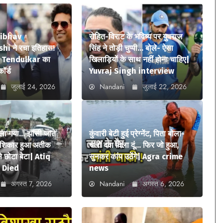
aibhav
रोहित-विराट के भविष्य पर युवराज
i ने रचा इतिहास!
सिंह ने तोड़ी चुप्पी… बोले- ऐसा
n Tendulkar का
खिलाड़ियों के साथ नहीं होना चाहिए|
कॉर्ड
Yuvraj Singh interview
जुलाई 24, 2026
Nandani
जुलाई 22, 2026
ला गया… झांसी जाते
कुंवारी बेटी हुई प्रेग्नेंट, पिता बोला-
ा शिकार हुआ अतीक
चलो दवा दिला दूं… फिर जो हुआ,
 छोटा बेटा| Atiq
सुनकर कांप उठेंगे| Agra crime
 Died
news
अगस्त 7, 2026
Nandani
अगस्त 6, 2026