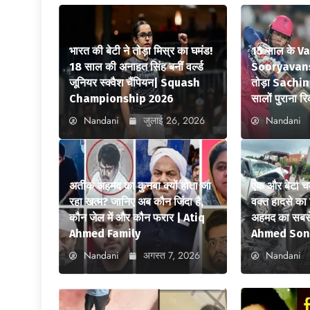
भारत की बेटी ने तोड़ा मिस्र का घमंड!
15 साल के V
18 साल की अनाहत सिंह बनीं वर्ल्ड
Sooryavansh
जूनियर स्क्वैश चैंपियन| Squash
तोड़ा Sachi
Championship 2026
सालों पुराना रि
Nandani
जुलाई 26, 2026
Nandani
अतीक अहमद का कुनबा क्यों होता जा
एक और बेटा च
रहा खत्म? जानिए अब कौन जिंदा है,
वक्त हादसे क
कौन जेल में और कौन फरार | Atiq
अहमद का सबसे
Ahmed Family
Ahmed Son
Nandani
अगस्त 7, 2026
Nandani