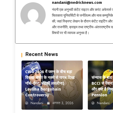
nandani@nedricknews.com
नंदनी एक अनुभवी कंटेंट राइटर और करंट अफेयर्स जर्नलिस
चितकारा यूनिवर्सिटी से जर्नलिज़्म और मास कम्युनिकेश
की, जहां स्क्रिप्ट लेखन के दौरान कंटेंट राइटिंग और स
और राजनीति, क्राइम तथा राष्ट्रीय-अंतरराष्ट्रीय
विषयों पर भी व्यापक अनुभव है।
Recent News
CWG 2026 में जश्न के बीच बड़ा
विवाद! भारत के नक्शे से गायब दिखा
संन्यास के बाद
नॉर्थ-ईस्ट, भड़कीं लवलीना|
BCCI से पेंशन
Lovlina Borgohain
और क्या है न
Controversy
Pension
Nandani
अगस्त 3, 2026
Nandani