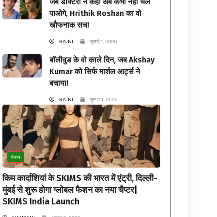
जब डॉक्टरों ने कहा अब कभी नहीं चल
पाओगे, Hrithik Roshan का वो
खौफनाक सच!
RAJNI
जुलाई 1, 2026
बॉलीवुड के वो काले दिन, जब Akshay
Kumar को सिर्फ मार्शल आर्ट्स ने
बचाया!
RAJNI
जून 24, 2026
फैशन
किम कार्दाशियां के SKIMS की भारत में एंट्री, दिल्ली-
मुंबई से शुरू होगा ग्लोबल फैशन का नया चैप्टर|
SKIMS India Launch