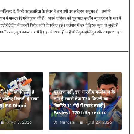
्ट हैं, जिन्हें पत्रकारिता के क्षेत्र में चार वर्षों का सक्रिय अनुभव है। उन्होंने
न में मास्टर डिग्री प्राप्त की है। अपने करियर की शुरुआत उन्होंने न्यूज़ एंकर के रूप में
्टोरीटेलिंग में उनकी विशेष रुचि विकसित हुई। वर्तमान में वह नेड्रिक न्यूज़ से जुड़ी हैं
 खबरों पर मज़बूत पकड़ रखती हैं। इसके साथ ही उन्हें बॉलीवुड-हॉलीवुड और लाइफस्टाइल
 भी धोनी को मिलती है
युवराज नहीं, इस भारतीय बल्लेबाज के
? जानिए कितनी है रकम
नाम है सबसे तेज T20 फिफ्टी का
ियम| MS Dhoni
रिकॉर्ड! 11 गेंदों में मचाई तबाही|
Fastest T20 fifty record
अगस्त 3, 2026
Nandani
जुलाई 29, 2026