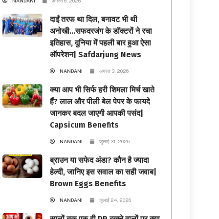
NANDANI
अगस्त 6, 2026
दाईं तरफ था दिल, बनावट भी थी
अनोखी…सफदरजंग के डॉक्टरों ने रचा
इतिहास, दुनिया में पहली बार हुआ ऐसा
ऑपरेशन| Safdarjung News
NANDANI
अगस्त 3, 2026
क्या आप भी सिर्फ हरी शिमला मिर्च खाते
हैं? लाल और पीली बेल पेपर के फायदे
जानकर बदल जाएगी आपकी पसंद|
Capsicum Benefits
NANDANI
जुलाई 31, 2026
ब्राउन या सफेद अंडा? कौन है ज्यादा
हेल्दी, जानिए इस सवाल का सही जवाब|
Brown Eggs Benefits
NANDANI
जुलाई 24, 2026
सालों तक एक ही DP रखने वालों पर क्या