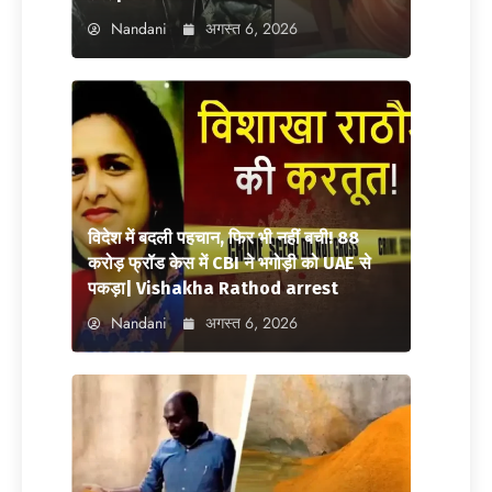
Nandani
अगस्त 6, 2026
विदेश में बदली पहचान, फिर भी नहीं बची! 88
करोड़ फ्रॉड केस में CBI ने भगोड़ी को UAE से
पकड़ा| Vishakha Rathod arrest
Nandani
अगस्त 6, 2026