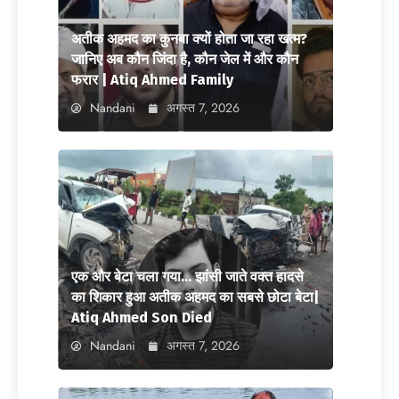
अतीक अहमद का कुनबा क्यों होता जा रहा खत्म?
जानिए अब कौन जिंदा है, कौन जेल में और कौन
फरार | Atiq Ahmed Family
Nandani
अगस्त 7, 2026
एक और बेटा चला गया… झांसी जाते वक्त हादसे
का शिकार हुआ अतीक अहमद का सबसे छोटा बेटा|
Atiq Ahmed Son Died
Nandani
अगस्त 7, 2026