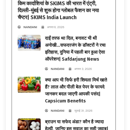
किम कार्दाशियां के SKIMS की भारत में एंट्री,
दिल्ली-मुंबई से शुरू होगा ग्लोबल फैशन का नया
चैप्टर| SKIMS India Launch
NANDANI
अगस्त 6, 2026
दाईं तरफ था दिल, बनावट भी थी
अनोखी…सफदरजंग के डॉक्टरों ने रचा
इतिहास, दुनिया में पहली बार हुआ ऐसा
ऑपरेशन| Safdarjung News
NANDANI
अगस्त 3, 2026
क्या आप भी सिर्फ हरी शिमला मिर्च खाते
हैं? लाल और पीली बेल पेपर के फायदे
जानकर बदल जाएगी आपकी पसंद|
Capsicum Benefits
NANDANI
जुलाई 31, 2026
ब्राउन या सफेद अंडा? कौन है ज्यादा
हेल्दी, जानिए इस सवाल का सही जवाब|