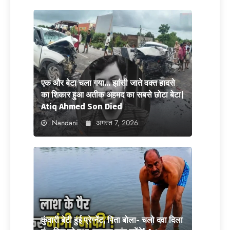
एक और बेटा चला गया… झांसी जाते वक्त हादसे
का शिकार हुआ अतीक अहमद का सबसे छोटा बेटा|
Atiq Ahmed Son Died
Nandani
अगस्त 7, 2026
कुंवारी बेटी हुई प्रेग्नेंट, पिता बोला- चलो दवा दिला