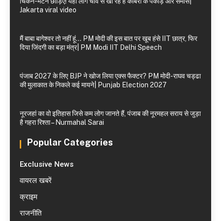
चिकन-मटन छोड़िए! यहां लोग चाव से खा रहे हैं कोबरा के पकौड़े और समोसे|
Jakarta viral video
मैं बाबा बागेश्वर तो नहीं हूं… PM मोदी की इस बात पर खूब हंसे IIT छात्र, फिर
दिया जिंदगी का बड़ा मंत्र| PM Modi IIT Delhi Speech
पंजाब 2027 के लिए BJP ने खोज लिया एक्स फैक्टर? PM मोदी-राघव चड्ढा
की मुलाकात के निकले कई मायने| Punjab Election 2027
नूरजहां का वो इतिहास जिसे कम लोग जानते हैं, पंजाब की नूरमहल सराय से जुड़ा
है गहरा रिश्ता – Nurmahal Sarai
Popular Categories
Exclusive News
वायरल खबरें
क्राइम
राजनीति