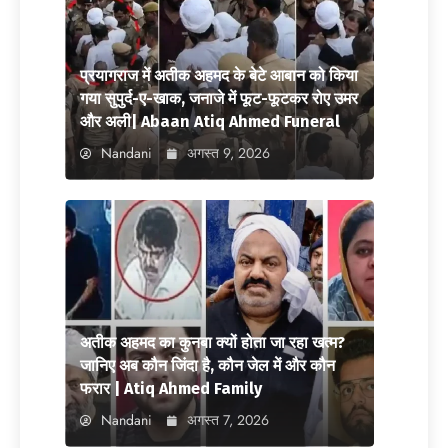
प्रयागराज में अतीक अहमद के बेटे आबान को किया
गया सुपुर्द-ए-खाक, जनाजे में फूट-फूटकर रोए उमर
और अली| Abaan Atiq Ahmed Funeral
Nandani
अगस्त 9, 2026
अतीक अहमद का कुनबा क्यों होता जा रहा खत्म?
जानिए अब कौन जिंदा है, कौन जेल में और कौन
फरार | Atiq Ahmed Family
Nandani
अगस्त 7, 2026