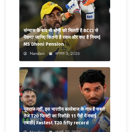
संन्यास के बाद भी धोनी को मिलती है BCCI से
पेंशन? जानिए कितनी है रकम और क्या है नियम|
MS Dhoni Pension
Nandani
अगस्त 3, 2026
युवराज नहीं, इस भारतीय बल्लेबाज के नाम है सबसे
तेज T20 फिफ्टी का रिकॉर्ड! 11 गेंदों में मचाई
तबाही| Fastest T20 fifty record
Nandani
जुलाई 29, 2026