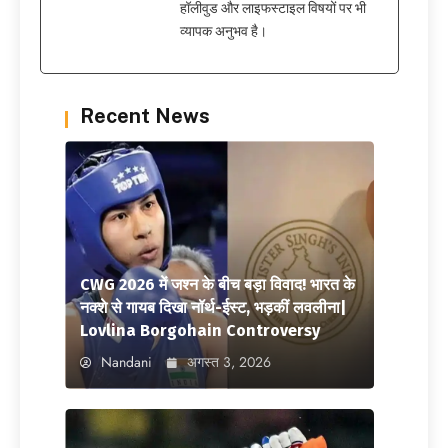
हॉलीवुड और लाइफस्टाइल विषयों पर भी
व्यापक अनुभव है।
Recent News
CWG 2026 में जश्न के बीच बड़ा विवाद! भारत के
नक्शे से गायब दिखा नॉर्थ-ईस्ट, भड़कीं लवलीना|
Lovlina Borgohain Controversy
Nandani
अगस्त 3, 2026