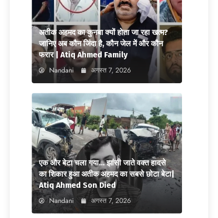
अतीक अहमद का कुनबा क्यों होता जा रहा खत्म?
जानिए अब कौन जिंदा है, कौन जेल में और कौन
फरार | Atiq Ahmed Family
Nandani
अगस्त 7, 2026
एक और बेटा चला गया… झांसी जाते वक्त हादसे
का शिकार हुआ अतीक अहमद का सबसे छोटा बेटा|
Atiq Ahmed Son Died
Nandani
अगस्त 7, 2026