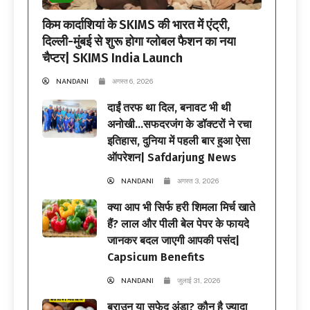
किम कार्दाशियां के SKIMS की भारत में एंट्री,
दिल्ली-मुंबई से शुरू होगा ग्लोबल फैशन का नया
चैप्टर| SKIMS India Launch
NANDANI
अगस्त 6, 2026
दाईं तरफ था दिल, बनावट भी थी
अनोखी…सफदरजंग के डॉक्टरों ने रचा
इतिहास, दुनिया में पहली बार हुआ ऐसा
ऑपरेशन| Safdarjung News
NANDANI
अगस्त 3, 2026
क्या आप भी सिर्फ हरी शिमला मिर्च खाते
हैं? लाल और पीली बेल पेपर के फायदे
जानकर बदल जाएगी आपकी पसंद|
Capsicum Benefits
NANDANI
जुलाई 31, 2026
ब्राउन या सफेद अंडा? कौन है ज्यादा