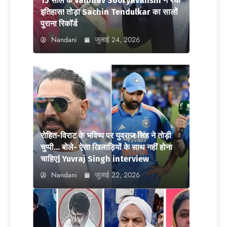
15 साल के Vaibhav Sooryavanshi ने रचा
इतिहास! तोड़ा Sachin Tendulkar का सालों
पुराना रिकॉर्ड
Nandani
जुलाई 24, 2026
रोहित-विराट के भविष्य पर युवराज सिंह ने तोड़ी
चुप्पी… बोले- ऐसा खिलाड़ियों के साथ नहीं होना
चाहिए| Yuvraj Singh interview
Nandani
जुलाई 22, 2026