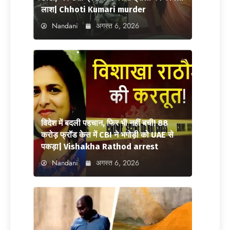
लाश| Chhoti Kumari murder
Nandani
अगस्त 6, 2026
विदेश में बदली पहचान, फिर भी नहीं बची! 88
करोड़ फ्रॉड केस में CBI ने भगोड़ी को UAE से
पकड़ा| Vishakha Rathod arrest
Nandani
अगस्त 6, 2026