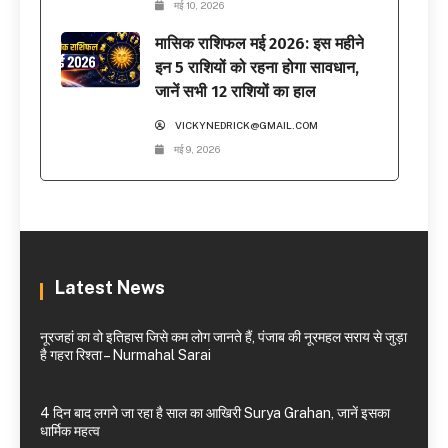
मई 10, 2026
मासिक राशिफल मई 2026: इस महीने
इन 5 राशियों को रहना होगा सावधान,
जानें सभी 12 राशियों का हाल
VICKYNEDRICK@GMAIL.COM
मई 9, 2026
Latest News
नूरजहां का वो इतिहास जिसे कम लोग जानते हैं, पंजाब की नूरमहल सराय से जुड़ा
है गहरा रिश्ता – Nurmahal Sarai
4 दिन बाद लगने जा रहा है साल का आखिरी Surya Grahan, जानें इसका
धार्मिक महत्व