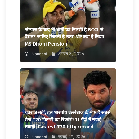
संन्यास के बाद भी धोनी को मिलती है BCCI से
पेंशन? जानिए कितनी है रकम और क्या है नियम|
MS Dhoni Pension
Nandani
अगस्त 3, 2026
युवराज नहीं, इस भारतीय बल्लेबाज के नाम है सबसे
तेज T20 फिफ्टी का रिकॉर्ड! 11 गेंदों में मचाई
तबाही| Fastest T20 fifty record
Nandani
जुलाई 29, 2026