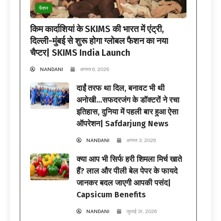
फैशन
किम कार्दाशियां के SKIMS की भारत में एंट्री,
दिल्ली-मुंबई से शुरू होगा ग्लोबल फैशन का नया
चैप्टर| SKIMS India Launch
NANDANI
अगस्त 6, 2026
दाईं तरफ था दिल, बनावट भी थी
अनोखी…सफदरजंग के डॉक्टरों ने रचा
इतिहास, दुनिया में पहली बार हुआ ऐसा
ऑपरेशन| Safdarjung News
NANDANI
अगस्त 3, 2026
क्या आप भी सिर्फ हरी शिमला मिर्च खाते
हैं? लाल और पीली बेल पेपर के फायदे
जानकर बदल जाएगी आपकी पसंद|
Capsicum Benefits
NANDANI
जुलाई 31, 2026