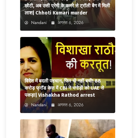
छोटी, अब उसी प्रेमी के कमरे से ट्रॉली बैग में मिली
लाश| Chhoti Kumari murder
Nandani
अगस्त 6, 2026
विदेश में बदली पहचान, फिर भी नहीं बची! 88
करोड़ फ्रॉड केस में CBI ने भगोड़ी को UAE से
पकड़ा| Vishakha Rathod arrest
Nandani
अगस्त 6, 2026