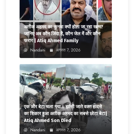
अतीक अहमद का कुनबा क्यों होता जा रहा खत्म?
जानिए अब कौन जिंदा है, कौन जेल में और कौन
फरार | Atiq Ahmed Family
Nandani
अगस्त 7, 2026
एक और बेटा चला गया… झांसी जाते वक्त हादसे
का शिकार हुआ अतीक अहमद का सबसे छोटा बेटा|
Atiq Ahmed Son Died
Nandani
अगस्त 7, 2026