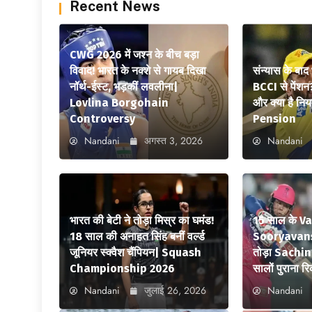
Recent News
CWG 2026 में जश्न के बीच बड़ा
विवाद! भारत के नक्शे से गायब दिखा
संन्यास के बाद
नॉर्थ-ईस्ट, भड़कीं लवलीना|
BCCI से पेंशन
Lovlina Borgohain
और क्या है न
Controversy
Pension
Nandani
अगस्त 3, 2026
Nandani
भारत की बेटी ने तोड़ा मिस्र का घमंड!
15 साल के V
18 साल की अनाहत सिंह बनीं वर्ल्ड
Sooryavansh
जूनियर स्क्वैश चैंपियन| Squash
तोड़ा Sachi
Championship 2026
सालों पुराना रि
Nandani
जुलाई 26, 2026
Nandani