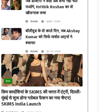
जब डॉक्टरों ने कहा अब कभी नहीं चल
पाओगे, Hrithik Roshan का वो
खौफनाक सच!
RAJNI
जुलाई 1, 2026
बॉलीवुड के वो काले दिन, जब Akshay
Kumar को सिर्फ मार्शल आर्ट्स ने
बचाया!
RAJNI
जून 24, 2026
फैशन
किम कार्दाशियां के SKIMS की भारत में एंट्री, दिल्ली-
मुंबई से शुरू होगा ग्लोबल फैशन का नया चैप्टर|
SKIMS India Launch