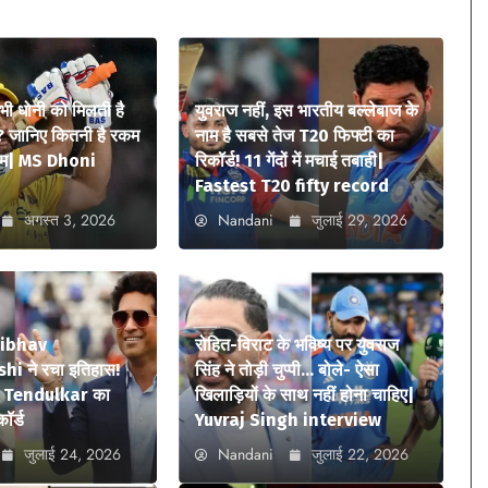
 भी धोनी को मिलती है
युवराज नहीं, इस भारतीय बल्लेबाज के
? जानिए कितनी है रकम
नाम है सबसे तेज T20 फिफ्टी का
ियम| MS Dhoni
रिकॉर्ड! 11 गेंदों में मचाई तबाही|
Fastest T20 fifty record
अगस्त 3, 2026
Nandani
जुलाई 29, 2026
aibhav
रोहित-विराट के भविष्य पर युवराज
i ने रचा इतिहास!
सिंह ने तोड़ी चुप्पी… बोले- ऐसा
n Tendulkar का
खिलाड़ियों के साथ नहीं होना चाहिए|
कॉर्ड
Yuvraj Singh interview
जुलाई 24, 2026
Nandani
जुलाई 22, 2026