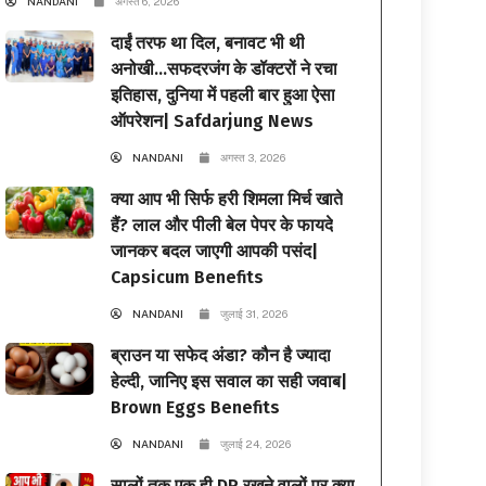
NANDANI
अगस्त 6, 2026
दाईं तरफ था दिल, बनावट भी थी
अनोखी…सफदरजंग के डॉक्टरों ने रचा
इतिहास, दुनिया में पहली बार हुआ ऐसा
ऑपरेशन| Safdarjung News
NANDANI
अगस्त 3, 2026
क्या आप भी सिर्फ हरी शिमला मिर्च खाते
हैं? लाल और पीली बेल पेपर के फायदे
जानकर बदल जाएगी आपकी पसंद|
Capsicum Benefits
NANDANI
जुलाई 31, 2026
ब्राउन या सफेद अंडा? कौन है ज्यादा
हेल्दी, जानिए इस सवाल का सही जवाब|
Brown Eggs Benefits
NANDANI
जुलाई 24, 2026
सालों तक एक ही DP रखने वालों पर क्या