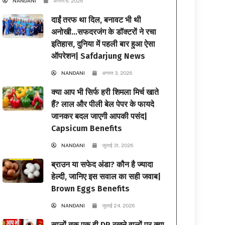
NANDANI
अगस्त 6, 2026
दाईं तरफ था दिल, बनावट भी थी
अनोखी…सफदरजंग के डॉक्टरों ने रचा
इतिहास, दुनिया में पहली बार हुआ ऐसा
ऑपरेशन| Safdarjung News
NANDANI
अगस्त 3, 2026
क्या आप भी सिर्फ हरी शिमला मिर्च खाते
हैं? लाल और पीली बेल पेपर के फायदे
जानकर बदल जाएगी आपकी पसंद|
Capsicum Benefits
NANDANI
जुलाई 31, 2026
ब्राउन या सफेद अंडा? कौन है ज्यादा
हेल्दी, जानिए इस सवाल का सही जवाब|
Brown Eggs Benefits
NANDANI
जुलाई 24, 2026
सालों तक एक ही DP रखने वालों पर क्या