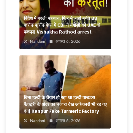
विदेश में बदली पहचान, फिर भी नहीं बची! 88
करोड़ फ्रॉड केस में CBI ने भगोड़ी को UAE से
पकड़ा| Vishakha Rathod arrest
Nandani
अगस्त 6, 2026
बिना हल्दी के तैयार हो रहा था हल्दी पाउडर!
फैक्ट्री के अंदर का नजारा देख अधिकारी भी रह गए
दंग| Kanpur Fake Turmeric Factory
Nandani
अगस्त 6, 2026