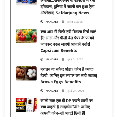
अनोखी…सफदरजंग के डॉक्टरों ने रचा
इतिहास, दुनिया में पहली बार हुआ ऐसा
ऑपरेशन| Safdarjung News
NANDANI
अगस्त 3, 2026
क्या आप भी सिर्फ हरी शिमला मिर्च खाते
हैं? लाल और पीली बेल पेपर के फायदे
जानकर बदल जाएगी आपकी पसंद|
Capsicum Benefits
NANDANI
जुलाई 31, 2026
ब्राउन या सफेद अंडा? कौन है ज्यादा
हेल्दी, जानिए इस सवाल का सही जवाब|
Brown Eggs Benefits
NANDANI
जुलाई 24, 2026
सालों तक एक ही DP रखने वालों पर
क्या कहती है साइकोलॉजी? जानिए
आपकी कौन-सी आदतें छिपी हैं|