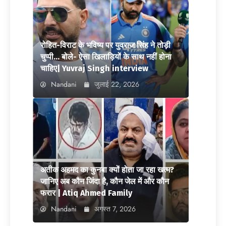
रोहित-विराट के भविष्य पर युवराज सिंह ने तोड़ी
चुप्पी… बोले- ऐसा खिलाड़ियों के साथ नहीं होना
चाहिए| Yuvraj Singh interview
Nandani
जुलाई 22, 2026
अतीक अहमद का कुनबा क्यों होता जा रहा खत्म?
जानिए अब कौन जिंदा है, कौन जेल में और कौन
फरार | Atiq Ahmed Family
Nandani
अगस्त 7, 2026