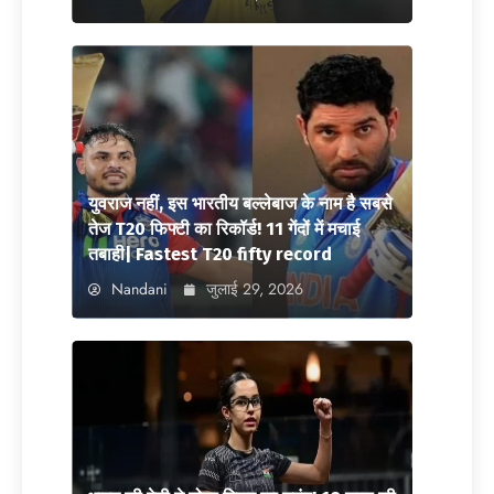
युवराज नहीं, इस भारतीय बल्लेबाज के नाम है सबसे
तेज T20 फिफ्टी का रिकॉर्ड! 11 गेंदों में मचाई
तबाही| Fastest T20 fifty record
Nandani
जुलाई 29, 2026