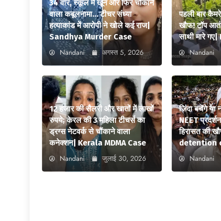
34 वार, स्कूल में खून और फिर चौंकाने
वाला कबूलनामा… टीचर संध्या
पहली बार कैमर
हत्याकांड में आरोपी ने खोले कई राज|
खौफ! टॉप आतंक
Sandhya Murder Case
साथी मारे ग
Nandani
अगस्त 5, 2026
Nandani
12 हजार की सैलरी और खातों में लाखों
जिंदा बचेंगे या
रुपये; केरल की 3 महिला टीचर्स का
NEET प्रदर्शन स
ड्रग्स नेटवर्क से चौंकाने वाला
हिरासत की ख
कनेक्शन| Kerala MDMA Case
detention 
Nandani
जुलाई 30, 2026
Nandani