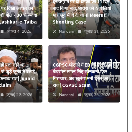
इंस्टाग्राम पर दी धमकी को 11 दिन
े पर दिखा लश्कर का
बाद किया सच, छात्रा को 4 गोलियां
ी बोला- 30 से ज्यादा
मार खुद भी दे दी जान| Meerut
ए| Lashkar-e-Taiba
Shooting Case
अगस्त 4, 2026
Nandani
जुलाई 31, 2026
 नहीं पता नहीं था…
CGPSC घोटाले में ED की एंट्री, पूर्व
े जुड़े जुनैद ने बताई
चेयरमैन टामन सिंह सोनवानी फिर
ौफनाक रात| Junaid
गिरफ्तार; अब खुलेगा मनी ट्रेल का
claim
राज| CGPSC Scam
जुलाई 29, 2026
Nandani
जुलाई 26, 2026