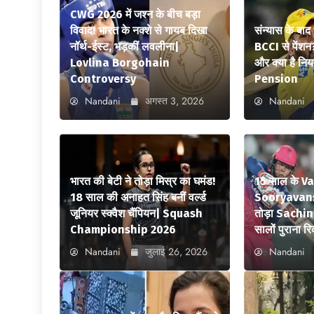
CWG 2026 में जश्न के बीच बड़ा
विवाद! भारत के नक्शे से गायब दिखा
संन्यास के बाद
नॉर्थ-ईस्ट, भड़कीं लवलीना|
BCCI से पेंशन
Lovlina Borgohain
और क्या है न
Controversy
Pension
Nandani
अगस्त 3, 2026
Nandani
भारत की बेटी ने तोड़ा मिस्र का घमंड!
15 साल के V
18 साल की अनाहत सिंह बनीं वर्ल्ड
Sooryavansh
जूनियर स्क्वैश चैंपियन| Squash
तोड़ा Sachi
Championship 2026
सालों पुराना रि
Nandani
जुलाई 26, 2026
Nandani