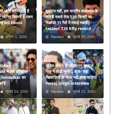
 भी धोनी को मिलती है
युवराज नहीं, इस भारतीय बल्लेबाज के
? जानिए कितनी है रकम
नाम है सबसे तेज T20 फिफ्टी का
ियम| MS Dhoni
रिकॉर्ड! 11 गेंदों में मचाई तबाही|
Fastest T20 fifty record
अगस्त 3, 2026
Nandani
जुलाई 29, 2026
aibhav
रोहित-विराट के भविष्य पर युवराज
i ने रचा इतिहास!
सिंह ने तोड़ी चुप्पी… बोले- ऐसा
n Tendulkar का
खिलाड़ियों के साथ नहीं होना चाहिए|
कॉर्ड
Yuvraj Singh interview
जुलाई 24, 2026
Nandani
जुलाई 22, 2026