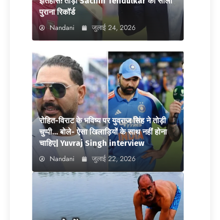
इतिहास! तोड़ा Sachin Tendulkar का सालों
पुराना रिकॉर्ड
Nandani
जुलाई 24, 2026
रोहित-विराट के भविष्य पर युवराज सिंह ने तोड़ी
चुप्पी… बोले- ऐसा खिलाड़ियों के साथ नहीं होना
चाहिए| Yuvraj Singh interview
Nandani
जुलाई 22, 2026