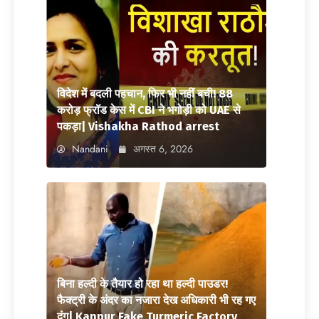
विदेश में बदली पहचान, फिर भी नहीं बची! 88
करोड़ फ्रॉड केस में CBI ने भगोड़ी को UAE से
पकड़ा| Vishakha Rathod arrest
Nandani
अगस्त 6, 2026
बिना हल्दी के तैयार हो रहा था हल्दी पाउडर!
फैक्ट्री के अंदर का नजारा देख अधिकारी भी रह गए
दंग| Kanpur Fake Turmeric Factory