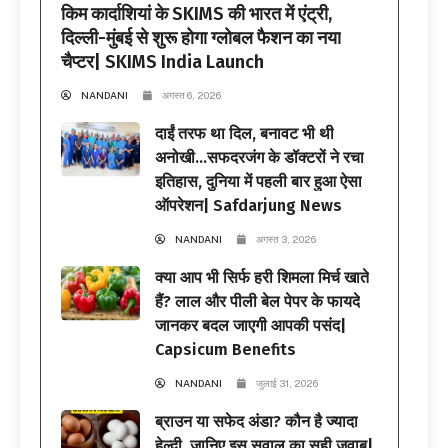
किम कार्दाशियां के SKIMS की भारत में एंट्री,
दिल्ली-मुंबई से शुरू होगा ग्लोबल फैशन का नया
चैप्टर| SKIMS India Launch
NANDANI
अगस्त 6, 2026
दाईं तरफ था दिल, बनावट भी थी
अनोखी…सफदरजंग के डॉक्टरों ने रचा
इतिहास, दुनिया में पहली बार हुआ ऐसा
ऑपरेशन| Safdarjung News
NANDANI
अगस्त 3, 2026
क्या आप भी सिर्फ हरी शिमला मिर्च खाते
हैं? लाल और पीली बेल पेपर के फायदे
जानकर बदल जाएगी आपकी पसंद|
Capsicum Benefits
NANDANI
जुलाई 31, 2026
ब्राउन या सफेद अंडा? कौन है ज्यादा
हेल्दी, जानिए इस सवाल का सही जवाब|