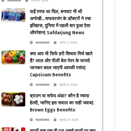
NANDANI
अगस्त 6, 2026
दाईं तरफ था दिल, बनावट भी थी
अनोखी…सफदरजंग के डॉक्टरों ने रचा
इतिहास, दुनिया में पहली बार हुआ ऐसा
ऑपरेशन| Safdarjung News
NANDANI
अगस्त 3, 2026
क्या आप भी सिर्फ हरी शिमला मिर्च खाते
हैं? लाल और पीली बेल पेपर के फायदे
जानकर बदल जाएगी आपकी पसंद|
Capsicum Benefits
NANDANI
जुलाई 31, 2026
ब्राउन या सफेद अंडा? कौन है ज्यादा
हेल्दी, जानिए इस सवाल का सही जवाब|
Brown Eggs Benefits
NANDANI
जुलाई 24, 2026
सालों तक एक ही DP रखने वालों पर क्या