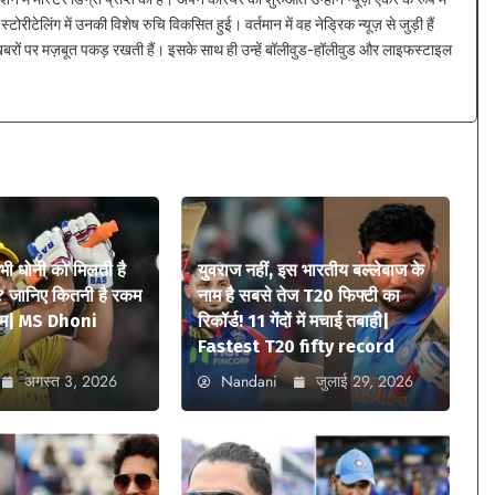
्टोरीटेलिंग में उनकी विशेष रुचि विकसित हुई। वर्तमान में वह नेड्रिक न्यूज़ से जुड़ी हैं
 खबरों पर मज़बूत पकड़ रखती हैं। इसके साथ ही उन्हें बॉलीवुड-हॉलीवुड और लाइफस्टाइल
 भी धोनी को मिलती है
युवराज नहीं, इस भारतीय बल्लेबाज के
? जानिए कितनी है रकम
नाम है सबसे तेज T20 फिफ्टी का
ियम| MS Dhoni
रिकॉर्ड! 11 गेंदों में मचाई तबाही|
Fastest T20 fifty record
अगस्त 3, 2026
Nandani
जुलाई 29, 2026