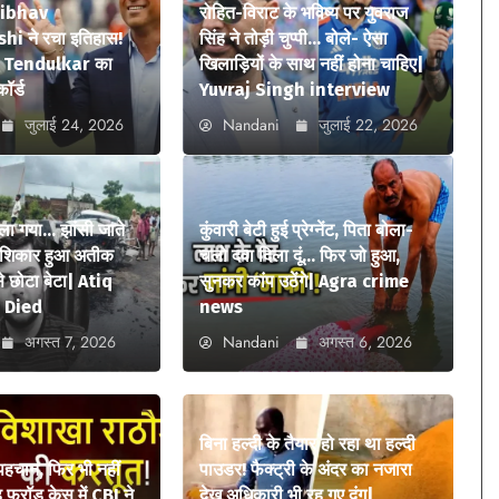
aibhav
रोहित-विराट के भविष्य पर युवराज
i ने रचा इतिहास!
सिंह ने तोड़ी चुप्पी… बोले- ऐसा
n Tendulkar का
खिलाड़ियों के साथ नहीं होना चाहिए|
कॉर्ड
Yuvraj Singh interview
जुलाई 24, 2026
Nandani
जुलाई 22, 2026
ला गया… झांसी जाते
कुंवारी बेटी हुई प्रेग्नेंट, पिता बोला-
ा शिकार हुआ अतीक
चलो दवा दिला दूं… फिर जो हुआ,
 छोटा बेटा| Atiq
सुनकर कांप उठेंगे| Agra crime
 Died
news
अगस्त 7, 2026
Nandani
अगस्त 6, 2026
बिना हल्दी के तैयार हो रहा था हल्दी
 पहचान, फिर भी नहीं
पाउडर! फैक्ट्री के अंदर का नजारा
फ्रॉड केस में CBI ने
देख अधिकारी भी रह गए दंग|