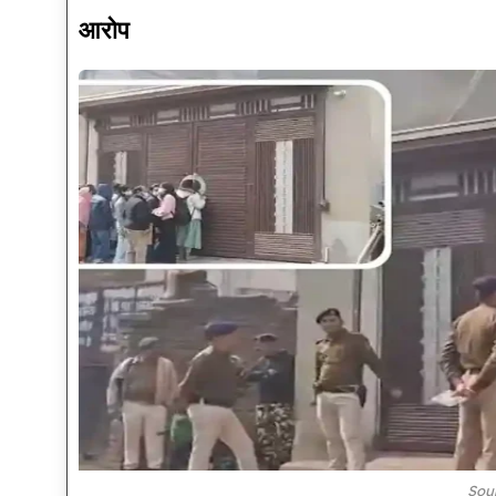
आरोप
Sou