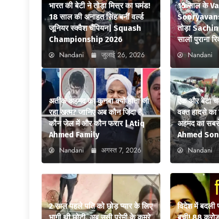
भारत की बेटी ने तोड़ा मिस्र का घमंड!
15 साल के V
18 साल की अनाहत सिंह बनीं वर्ल्ड
Sooryavansh
जूनियर स्क्वैश चैंपियन| Squash
तोड़ा Sachi
Championship 2026
सालों पुराना रि
Nandani
जुलाई 26, 2026
Nandani
अतीक अहमद का कुनबा क्यों होता जा
एक और बेटा च
रहा खत्म? जानिए अब कौन जिंदा है,
वक्त हादसे क
कौन जेल में और कौन फरार | Atiq
अहमद का सबसे
Ahmed Family
Ahmed Son
Nandani
अगस्त 7, 2026
Nandani
2 साल पहले पति को छोड़ प्यार के लिए
विदेश में बदली
भागी थी छोटी, अब उसी प्रेमी के कमरे
बची! 88 करोड़ 