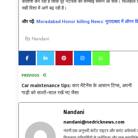
कोशिश कर रही हैं ताकि पूरे नेटवर्क की सच्चाई सामने आ सके। फिलहाल कि
सही दिशा में आगे बढ़ रही है।
और पढ़ें:
Moradabad Honor killing News: मुरादाबाद में ऑनर किलिंग स
Nandani
By
PREVIOUS
Car maintenance tips: कार मेंटेनेंस के आसान टिप्स, अपनी
गाड़ी को सालों-साल रखें नए जैसा
Nandani
nandani@nedricknews.com
नंदनी एक अनुभवी कंटेंट राइटर और करंट अफेयर्स जर्नलिस
चितकारा यूनिवर्सिटी से जर्नलिज़्म और मास कम्युनिकेश