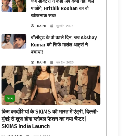
जब डॉक्टरों ने कहा अब कभी नहीं चल
पाओगे, Hrithik Roshan का वो
खौफनाक सच!
RAJNI
जुलाई 1, 2026
बॉलीवुड के वो काले दिन, जब Akshay
Kumar को सिर्फ मार्शल आर्ट्स ने
बचाया!
RAJNI
जून 24, 2026
फैशन
किम कार्दाशियां के SKIMS की भारत में एंट्री, दिल्ली-
मुंबई से शुरू होगा ग्लोबल फैशन का नया चैप्टर|
SKIMS India Launch