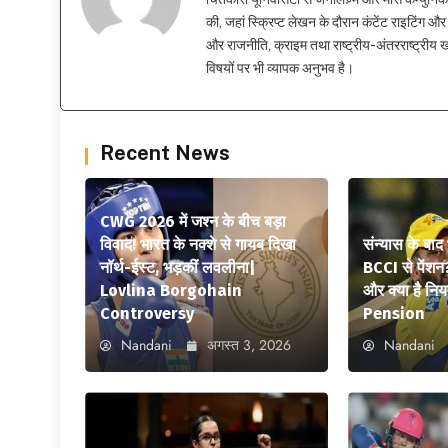
की, जहां स्क्रिप्ट लेखन के दौरान कंटेंट राइटिंग और स
और राजनीति, क्राइम तथा राष्ट्रीय-अंतरराष्ट्रीय
विषयों पर भी व्यापक अनुभव है।
Recent News
CWG 2026 में जश्न के बीच बड़ा
विवाद! भारत के नक्शे से गायब दिखा
संन्यास के बाद
नॉर्थ-ईस्ट, भड़कीं लवलीना|
BCCI से पेंशन
Lovlina Borgohain
और क्या है न
Controversy
Pension
Nandani
अगस्त 3, 2026
Nandani