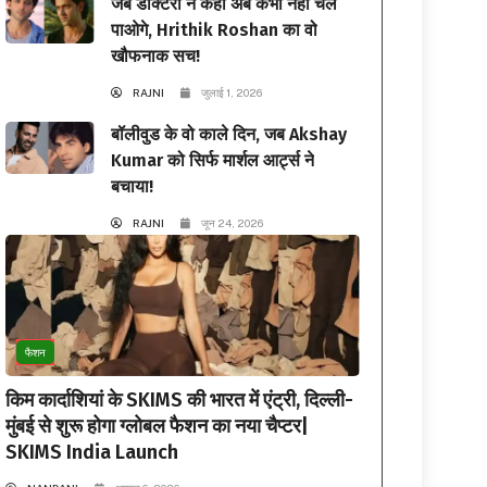
जब डॉक्टरों ने कहा अब कभी नहीं चल
पाओगे, Hrithik Roshan का वो
खौफनाक सच!
RAJNI
जुलाई 1, 2026
बॉलीवुड के वो काले दिन, जब Akshay
Kumar को सिर्फ मार्शल आर्ट्स ने
बचाया!
RAJNI
जून 24, 2026
फैशन
किम कार्दाशियां के SKIMS की भारत में एंट्री, दिल्ली-
मुंबई से शुरू होगा ग्लोबल फैशन का नया चैप्टर|
SKIMS India Launch