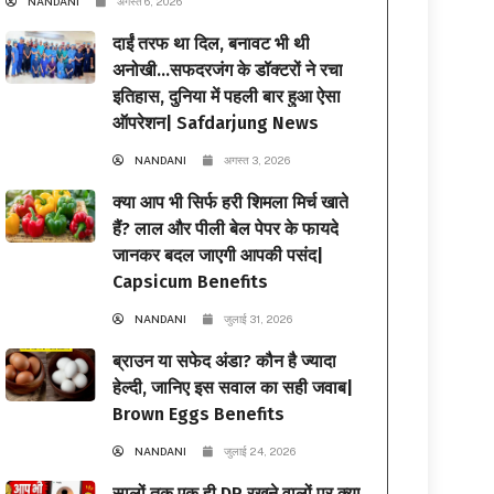
NANDANI
अगस्त 6, 2026
दाईं तरफ था दिल, बनावट भी थी
अनोखी…सफदरजंग के डॉक्टरों ने रचा
इतिहास, दुनिया में पहली बार हुआ ऐसा
ऑपरेशन| Safdarjung News
NANDANI
अगस्त 3, 2026
क्या आप भी सिर्फ हरी शिमला मिर्च खाते
हैं? लाल और पीली बेल पेपर के फायदे
जानकर बदल जाएगी आपकी पसंद|
Capsicum Benefits
NANDANI
जुलाई 31, 2026
ब्राउन या सफेद अंडा? कौन है ज्यादा
हेल्दी, जानिए इस सवाल का सही जवाब|
Brown Eggs Benefits
NANDANI
जुलाई 24, 2026
सालों तक एक ही DP रखने वालों पर क्या