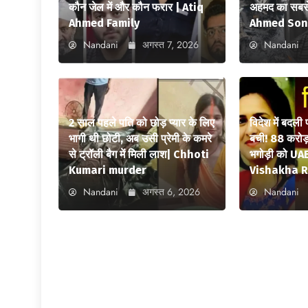
कौन जेल में और कौन फरार | Atiq
अहमद का सबसे
Ahmed Family
Ahmed Son
Nandani
अगस्त 7, 2026
Nandani
2 साल पहले पति को छोड़ प्यार के लिए
विदेश में बदली
भागी थी छोटी, अब उसी प्रेमी के कमरे
बची! 88 करोड़ 
से ट्रॉली बैग में मिली लाश| Chhoti
भगोड़ी को UAE
Kumari murder
Vishakha R
Nandani
अगस्त 6, 2026
Nandani