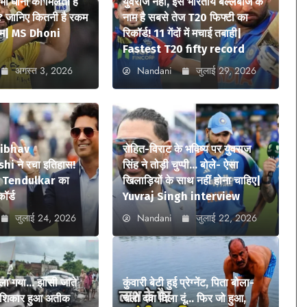
 भी धोनी को मिलती है
युवराज नहीं, इस भारतीय बल्लेबाज के
? जानिए कितनी है रकम
नाम है सबसे तेज T20 फिफ्टी का
ियम| MS Dhoni
रिकॉर्ड! 11 गेंदों में मचाई तबाही|
Fastest T20 fifty record
अगस्त 3, 2026
Nandani
जुलाई 29, 2026
aibhav
रोहित-विराट के भविष्य पर युवराज
i ने रचा इतिहास!
सिंह ने तोड़ी चुप्पी… बोले- ऐसा
n Tendulkar का
खिलाड़ियों के साथ नहीं होना चाहिए|
कॉर्ड
Yuvraj Singh interview
जुलाई 24, 2026
Nandani
जुलाई 22, 2026
ला गया… झांसी जाते
कुंवारी बेटी हुई प्रेग्नेंट, पिता बोला-
ा शिकार हुआ अतीक
चलो दवा दिला दूं… फिर जो हुआ,