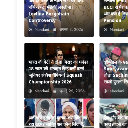
विवाद! भारत के नक्शे से गायब दिखा
संन्यास के बाद
नॉर्थ-ईस्ट, भड़कीं लवलीना|
BCCI से पेंशन
Lovlina Borgohain
और क्या है न
Controversy
Pension
Nandani
अगस्त 3, 2026
Nandani
भारत की बेटी ने तोड़ा मिस्र का घमंड!
15 साल के V
18 साल की अनाहत सिंह बनीं वर्ल्ड
Sooryavansh
जूनियर स्क्वैश चैंपियन| Squash
तोड़ा Sachi
Championship 2026
सालों पुराना रि
Nandani
जुलाई 26, 2026
Nandani
अतीक अहमद का कुनबा क्यों होता जा
एक और बेटा च
रहा खत्म? जानिए अब कौन जिंदा है,
वक्त हादसे क