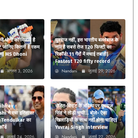
 भी धोनी को मिलती है
युवराज नहीं, इस भारतीय बल्लेबाज के
? जानिए कितनी है रकम
नाम है सबसे तेज T20 फिफ्टी का
ियम| MS Dhoni
रिकॉर्ड! 11 गेंदों में मचाई तबाही|
Fastest T20 fifty record
अगस्त 3, 2026
Nandani
जुलाई 29, 2026
aibhav
रोहित-विराट के भविष्य पर युवराज
i ने रचा इतिहास!
सिंह ने तोड़ी चुप्पी… बोले- ऐसा
n Tendulkar का
खिलाड़ियों के साथ नहीं होना चाहिए|
कॉर्ड
Yuvraj Singh interview
जुलाई 24, 2026
Nandani
जुलाई 22, 2026