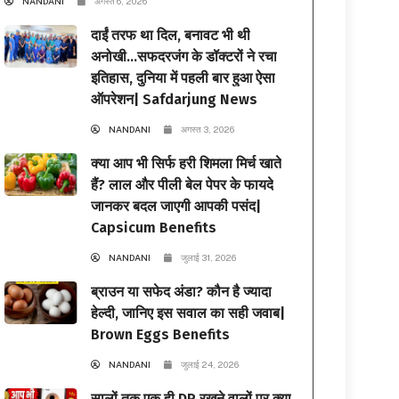
NANDANI
अगस्त 6, 2026
दाईं तरफ था दिल, बनावट भी थी
अनोखी…सफदरजंग के डॉक्टरों ने रचा
इतिहास, दुनिया में पहली बार हुआ ऐसा
ऑपरेशन| Safdarjung News
NANDANI
अगस्त 3, 2026
क्या आप भी सिर्फ हरी शिमला मिर्च खाते
हैं? लाल और पीली बेल पेपर के फायदे
जानकर बदल जाएगी आपकी पसंद|
Capsicum Benefits
NANDANI
जुलाई 31, 2026
ब्राउन या सफेद अंडा? कौन है ज्यादा
हेल्दी, जानिए इस सवाल का सही जवाब|
Brown Eggs Benefits
NANDANI
जुलाई 24, 2026
सालों तक एक ही DP रखने वालों पर क्या