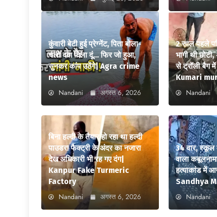
कुंवारी बेटी हुई प्रेग्नेंट, पिता बोला-
2 साल पहले पत
चलो दवा दिला दूं… फिर जो हुआ,
भागी थी छोटी, 
सुनकर कांप उठेंगे| Agra crime
से ट्रॉली बैग 
news
Kumari mu
Nandani
अगस्त 6, 2026
Nandani
बिना हल्दी के तैयार हो रहा था हल्दी
पाउडर! फैक्ट्री के अंदर का नजारा
34 वार, स्कूल 
देख अधिकारी भी रह गए दंग|
वाला कबूलनामा
Kanpur Fake Turmeric
हत्याकांड में 
Factory
Sandhya M
Nandani
अगस्त 6, 2026
Nandani