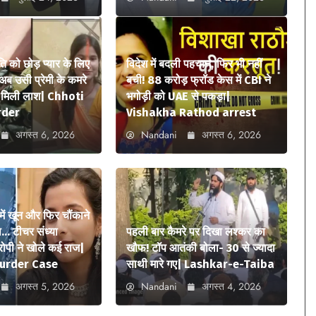
ि को छोड़ प्यार के लिए
विदेश में बदली पहचान, फिर भी नहीं
अब उसी प्रेमी के कमरे
बची! 88 करोड़ फ्रॉड केस में CBI ने
में मिली लाश| Chhoti
भगोड़ी को UAE से पकड़ा|
rder
Vishakha Rathod arrest
अगस्त 6, 2026
Nandani
अगस्त 6, 2026
में खून और फिर चौंकाने
… टीचर संध्या
पहली बार कैमरे पर दिखा लश्कर का
आरोपी ने खोले कई राज|
खौफ! टॉप आतंकी बोला- 30 से ज्यादा
urder Case
साथी मारे गए| Lashkar-e-Taiba
अगस्त 5, 2026
Nandani
अगस्त 4, 2026