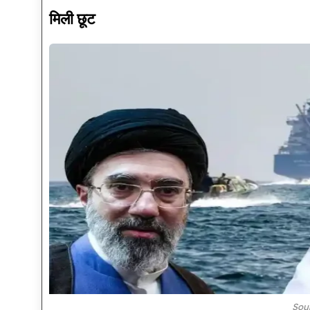
मिली छूट
Sou