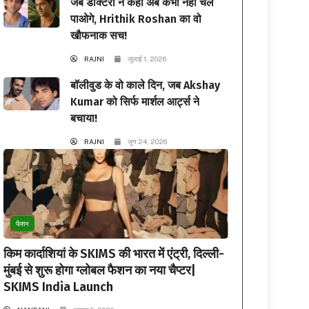
जब डॉक्टरों ने कहा अब कभी नहीं चल
पाओगे, Hrithik Roshan का वो
खौफनाक सच!
RAJNI
जुलाई 1, 2026
बॉलीवुड के वो काले दिन, जब Akshay
Kumar को सिर्फ मार्शल आर्ट्स ने
बचाया!
RAJNI
जून 24, 2026
फैशन
किम कार्दाशियां के SKIMS की भारत में एंट्री, दिल्ली-
मुंबई से शुरू होगा ग्लोबल फैशन का नया चैप्टर|
SKIMS India Launch