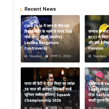
Recent News
CWG 2026 में जश्न के बीच बड़ा
विवाद! भारत के नक्शे से गायब दिखा
संन्यास के बाद
नॉर्थ-ईस्ट, भड़कीं लवलीना|
BCCI से पेंशन
Lovlina Borgohain
और क्या है न
Controversy
Pension
Nandani
अगस्त 3, 2026
Nandani
भारत की बेटी ने तोड़ा मिस्र का घमंड!
15 साल के V
18 साल की अनाहत सिंह बनीं वर्ल्ड
Sooryavansh
जूनियर स्क्वैश चैंपियन| Squash
तोड़ा Sachi
Championship 2026
सालों पुराना रि
Nandani
जुलाई 26, 2026
Nandani