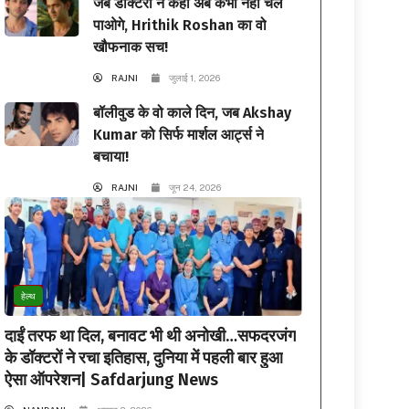
जब डॉक्टरों ने कहा अब कभी नहीं चल
पाओगे, Hrithik Roshan का वो
खौफनाक सच!
RAJNI
जुलाई 1, 2026
बॉलीवुड के वो काले दिन, जब Akshay
Kumar को सिर्फ मार्शल आर्ट्स ने
बचाया!
RAJNI
जून 24, 2026
हेल्थ
दाईं तरफ था दिल, बनावट भी थी अनोखी…सफदरजंग
के डॉक्टरों ने रचा इतिहास, दुनिया में पहली बार हुआ
ऐसा ऑपरेशन| Safdarjung News