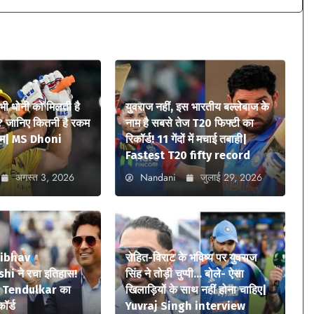
 भी धोनी को मिलती है
युवराज नहीं, इस भारतीय बल्लेबाज के
? जानिए कितनी है रकम
नाम है सबसे तेज T20 फिफ्टी का
ियम| MS Dhoni
रिकॉर्ड! 11 गेंदों में मचाई तबाही|
Fastest T20 fifty record
अगस्त 3, 2026
Nandani
जुलाई 29, 2026
aibhav
रोहित-विराट के भविष्य पर युवराज
i ने रचा इतिहास!
सिंह ने तोड़ी चुप्पी… बोले- ऐसा
n Tendulkar का
खिलाड़ियों के साथ नहीं होना चाहिए|
कॉर्ड
Yuvraj Singh interview