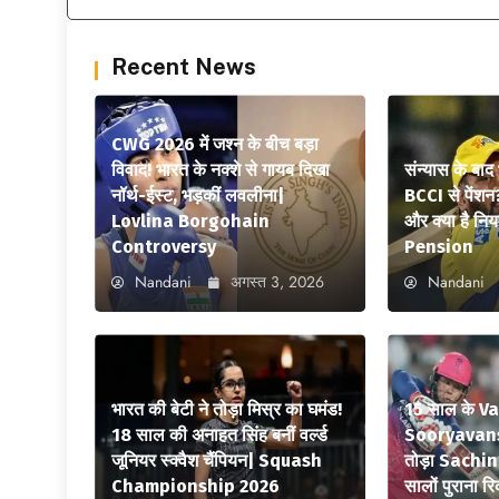
Recent News
CWG 2026 में जश्न के बीच बड़ा
विवाद! भारत के नक्शे से गायब दिखा
संन्यास के बाद
नॉर्थ-ईस्ट, भड़कीं लवलीना|
BCCI से पेंशन
Lovlina Borgohain
और क्या है न
Controversy
Pension
Nandani
अगस्त 3, 2026
Nandani
भारत की बेटी ने तोड़ा मिस्र का घमंड!
15 साल के V
18 साल की अनाहत सिंह बनीं वर्ल्ड
Sooryavansh
जूनियर स्क्वैश चैंपियन| Squash
तोड़ा Sachi
Championship 2026
सालों पुराना रि