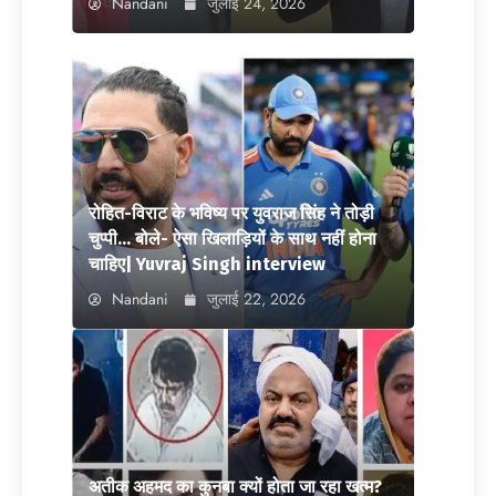
Nandani
जुलाई 24, 2026
रोहित-विराट के भविष्य पर युवराज सिंह ने तोड़ी
चुप्पी… बोले- ऐसा खिलाड़ियों के साथ नहीं होना
चाहिए| Yuvraj Singh interview
Nandani
जुलाई 22, 2026
अतीक अहमद का कुनबा क्यों होता जा रहा खत्म?