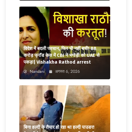
विदेश में बदली पहचान, फिर भी नहीं बची! 88
करोड़ फ्रॉड केस में CBI ने भगोड़ी को UAE से
पकड़ा| Vishakha Rathod arrest
Nandani
अगस्त 6, 2026
बिना हल्दी के तैयार हो रहा था हल्दी पाउडर!