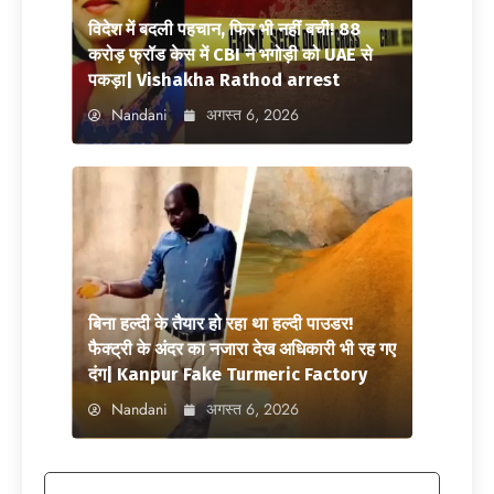
विदेश में बदली पहचान, फिर भी नहीं बची! 88
करोड़ फ्रॉड केस में CBI ने भगोड़ी को UAE से
पकड़ा| Vishakha Rathod arrest
Nandani
अगस्त 6, 2026
बिना हल्दी के तैयार हो रहा था हल्दी पाउडर!
फैक्ट्री के अंदर का नजारा देख अधिकारी भी रह गए
दंग| Kanpur Fake Turmeric Factory
Nandani
अगस्त 6, 2026