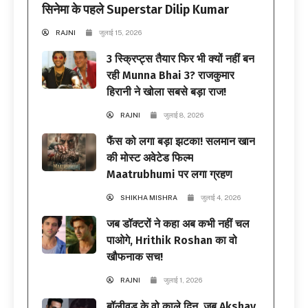
सिनेमा के पहले Superstar Dilip Kumar
RAJNI
जुलाई 15, 2026
3 स्क्रिप्ट्स तैयार फिर भी क्यों नहीं बन
रही Munna Bhai 3? राजकुमार
हिरानी ने खोला सबसे बड़ा राज!
RAJNI
जुलाई 8, 2026
फैंस को लगा बड़ा झटका! सलमान खान
की मोस्ट अवेटेड फिल्म
Maatrubhumi पर लगा ग्रहण
SHIKHA MISHRA
जुलाई 4, 2026
जब डॉक्टरों ने कहा अब कभी नहीं चल
पाओगे, Hrithik Roshan का वो
खौफनाक सच!
RAJNI
जुलाई 1, 2026
बॉलीवुड के वो काले दिन, जब Akshay