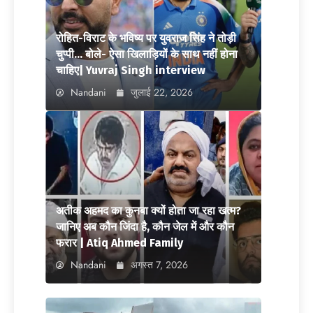
रोहित-विराट के भविष्य पर युवराज सिंह ने तोड़ी
चुप्पी… बोले- ऐसा खिलाड़ियों के साथ नहीं होना
चाहिए| Yuvraj Singh interview
Nandani
जुलाई 22, 2026
अतीक अहमद का कुनबा क्यों होता जा रहा खत्म?
जानिए अब कौन जिंदा है, कौन जेल में और कौन
फरार | Atiq Ahmed Family
Nandani
अगस्त 7, 2026