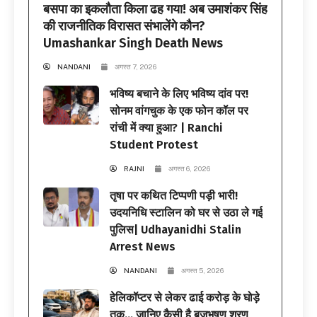
बसपा का इकलौता किला ढह गया! अब उमाशंकर सिंह
की राजनीतिक विरासत संभालेंगे कौन?
Umashankar Singh Death News
NANDANI
अगस्त 7, 2026
भविष्य बचाने के लिए भविष्य दांव पर!
सोनम वांगचुक के एक फोन कॉल पर
रांची में क्या हुआ? | Ranchi
Student Protest
RAJNI
अगस्त 6, 2026
तृषा पर कथित टिप्पणी पड़ी भारी!
उदयनिधि स्टालिन को घर से उठा ले गई
पुलिस| Udhayanidhi Stalin
Arrest News
NANDANI
अगस्त 5, 2026
हेलिकॉप्टर से लेकर ढाई करोड़ के घोड़े
तक… जानिए कैसी है बृजभूषण शरण