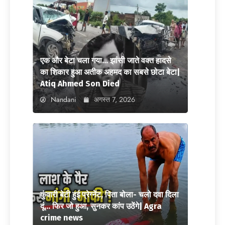
एक और बेटा चला गया… झांसी जाते वक्त हादसे
का शिकार हुआ अतीक अहमद का सबसे छोटा बेटा|
Atiq Ahmed Son Died
Nandani
अगस्त 7, 2026
कुंवारी बेटी हुई प्रेग्नेंट, पिता बोला- चलो दवा दिला
दूं… फिर जो हुआ, सुनकर कांप उठेंगे| Agra
crime news