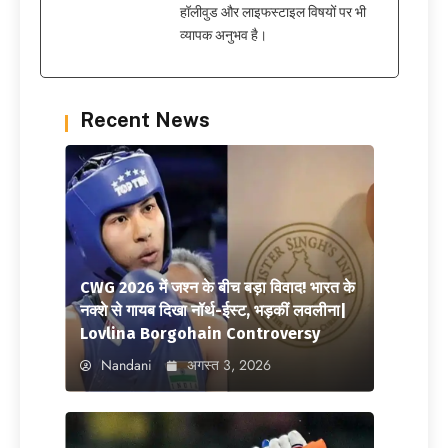
हॉलीवुड और लाइफस्टाइल विषयों पर भी
व्यापक अनुभव है।
Recent News
CWG 2026 में जश्न के बीच बड़ा विवाद! भारत के
नक्शे से गायब दिखा नॉर्थ-ईस्ट, भड़कीं लवलीना|
Lovlina Borgohain Controversy
Nandani
अगस्त 3, 2026