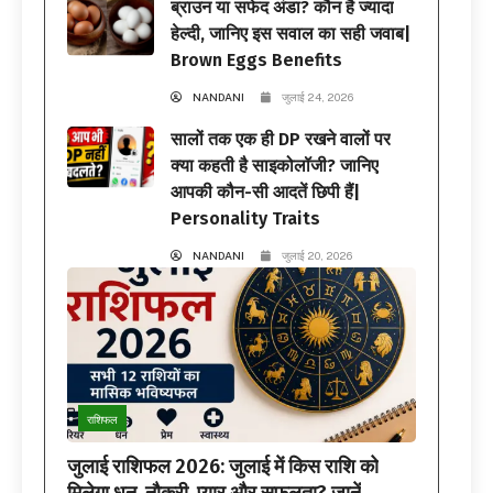
ब्राउन या सफेद अंडा? कौन है ज्यादा
हेल्दी, जानिए इस सवाल का सही जवाब|
Brown Eggs Benefits
NANDANI
जुलाई 24, 2026
सालों तक एक ही DP रखने वालों पर
क्या कहती है साइकोलॉजी? जानिए
आपकी कौन-सी आदतें छिपी हैं|
Personality Traits
NANDANI
जुलाई 20, 2026
राशिफल
जुलाई राशिफल 2026: जुलाई में किस राशि को
मिलेगा धन, नौकरी, प्यार और सफलता? जानें