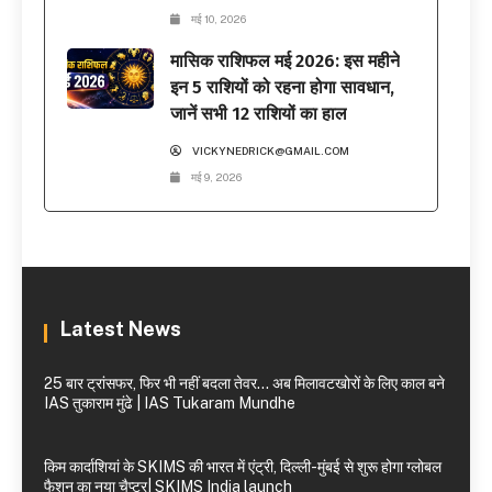
मई 10, 2026
मासिक राशिफल मई 2026: इस महीने
इन 5 राशियों को रहना होगा सावधान,
जानें सभी 12 राशियों का हाल
VICKYNEDRICK@GMAIL.COM
मई 9, 2026
Latest News
25 बार ट्रांसफर, फिर भी नहीं बदला तेवर… अब मिलावटखोरों के लिए काल बने
IAS तुकाराम मुंढे | IAS Tukaram Mundhe
किम कार्दाशियां के SKIMS की भारत में एंट्री, दिल्ली-मुंबई से शुरू होगा ग्लोबल
फैशन का नया चैप्टर| SKIMS India launch