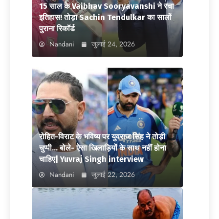
15 साल के Vaibhav Sooryavanshi ने रचा
इतिहास! तोड़ा Sachin Tendulkar का सालों
पुराना रिकॉर्ड
Nandani
जुलाई 24, 2026
रोहित-विराट के भविष्य पर युवराज सिंह ने तोड़ी
चुप्पी… बोले- ऐसा खिलाड़ियों के साथ नहीं होना
चाहिए| Yuvraj Singh interview
Nandani
जुलाई 22, 2026