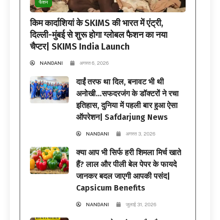
फैशन
किम कार्दाशियां के SKIMS की भारत में एंट्री,
दिल्ली-मुंबई से शुरू होगा ग्लोबल फैशन का नया
चैप्टर| SKIMS India Launch
NANDANI
अगस्त 6, 2026
दाईं तरफ था दिल, बनावट भी थी
अनोखी…सफदरजंग के डॉक्टरों ने रचा
इतिहास, दुनिया में पहली बार हुआ ऐसा
ऑपरेशन| Safdarjung News
NANDANI
अगस्त 3, 2026
क्या आप भी सिर्फ हरी शिमला मिर्च खाते
हैं? लाल और पीली बेल पेपर के फायदे
जानकर बदल जाएगी आपकी पसंद|
Capsicum Benefits
NANDANI
जुलाई 31, 2026