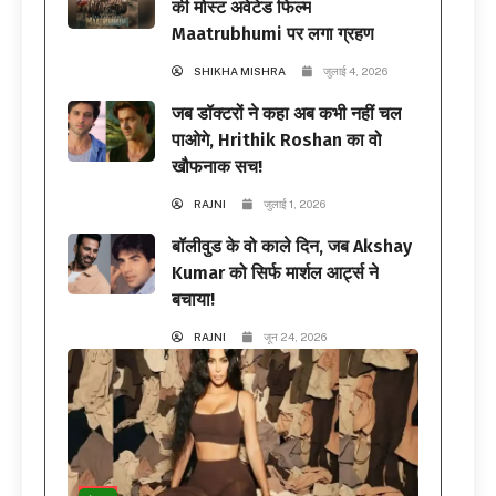
की मोस्ट अवेटेड फिल्म
Maatrubhumi पर लगा ग्रहण
SHIKHA MISHRA
जुलाई 4, 2026
जब डॉक्टरों ने कहा अब कभी नहीं चल
पाओगे, Hrithik Roshan का वो
खौफनाक सच!
RAJNI
जुलाई 1, 2026
बॉलीवुड के वो काले दिन, जब Akshay
Kumar को सिर्फ मार्शल आर्ट्स ने
बचाया!
RAJNI
जून 24, 2026