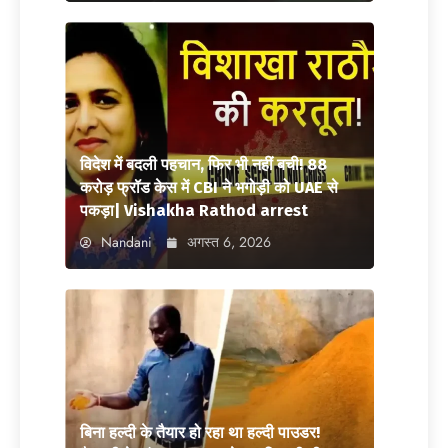
विदेश में बदली पहचान, फिर भी नहीं बची! 88
करोड़ फ्रॉड केस में CBI ने भगोड़ी को UAE से
पकड़ा| Vishakha Rathod arrest
Nandani
अगस्त 6, 2026
बिना हल्दी के तैयार हो रहा था हल्दी पाउडर!