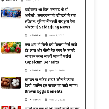
NANDANI
अगस्त 6, 2026
दाईं तरफ था दिल, बनावट भी थी
अनोखी…सफदरजंग के डॉक्टरों ने रचा
इतिहास, दुनिया में पहली बार हुआ ऐसा
ऑपरेशन| Safdarjung News
NANDANI
अगस्त 3, 2026
क्या आप भी सिर्फ हरी शिमला मिर्च खाते
हैं? लाल और पीली बेल पेपर के फायदे
जानकर बदल जाएगी आपकी पसंद|
Capsicum Benefits
NANDANI
जुलाई 31, 2026
ब्राउन या सफेद अंडा? कौन है ज्यादा
हेल्दी, जानिए इस सवाल का सही जवाब|
Brown Eggs Benefits
NANDANI
जुलाई 24, 2026
सालों तक एक ही DP रखने वालों पर क्या