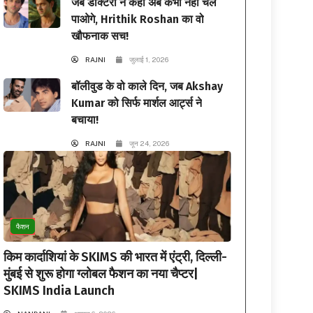
जब डॉक्टरों ने कहा अब कभी नहीं चल
पाओगे, Hrithik Roshan का वो
खौफनाक सच!
RAJNI
जुलाई 1, 2026
बॉलीवुड के वो काले दिन, जब Akshay
Kumar को सिर्फ मार्शल आर्ट्स ने
बचाया!
RAJNI
जून 24, 2026
फैशन
किम कार्दाशियां के SKIMS की भारत में एंट्री, दिल्ली-
मुंबई से शुरू होगा ग्लोबल फैशन का नया चैप्टर|
SKIMS India Launch