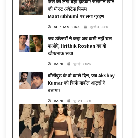
फैंस को लगा बड़ा झटका! सलमान खान
की मोस्ट अवेटेड फिल्म
Maatrubhumi पर लगा ग्रहण
SHIKHA MISHRA
जुलाई 4, 2026
जब डॉक्टरों ने कहा अब कभी नहीं चल
पाओगे, Hrithik Roshan का वो
खौफनाक सच!
RAJNI
जुलाई 1, 2026
बॉलीवुड के वो काले दिन, जब Akshay
Kumar को सिर्फ मार्शल आर्ट्स ने
बचाया!
RAJNI
जून 24, 2026