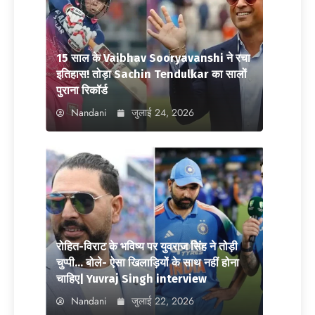
15 साल के Vaibhav Sooryavanshi ने रचा
इतिहास! तोड़ा Sachin Tendulkar का सालों
पुराना रिकॉर्ड
Nandani
जुलाई 24, 2026
रोहित-विराट के भविष्य पर युवराज सिंह ने तोड़ी
चुप्पी… बोले- ऐसा खिलाड़ियों के साथ नहीं होना
चाहिए| Yuvraj Singh interview
Nandani
जुलाई 22, 2026