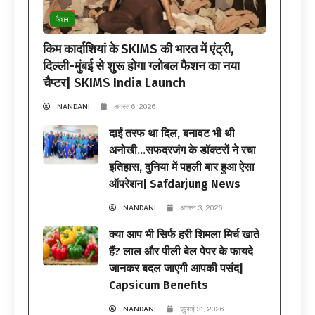
फैशन
किम कार्दाशियां के SKIMS की भारत में एंट्री,
दिल्ली-मुंबई से शुरू होगा ग्लोबल फैशन का नया
चैप्टर| SKIMS India Launch
NANDANI
अगस्त 6, 2026
दाईं तरफ था दिल, बनावट भी थी
अनोखी…सफदरजंग के डॉक्टरों ने रचा
इतिहास, दुनिया में पहली बार हुआ ऐसा
ऑपरेशन| Safdarjung News
NANDANI
अगस्त 3, 2026
क्या आप भी सिर्फ हरी शिमला मिर्च खाते
हैं? लाल और पीली बेल पेपर के फायदे
जानकर बदल जाएगी आपकी पसंद|
Capsicum Benefits
NANDANI
जुलाई 31, 2026