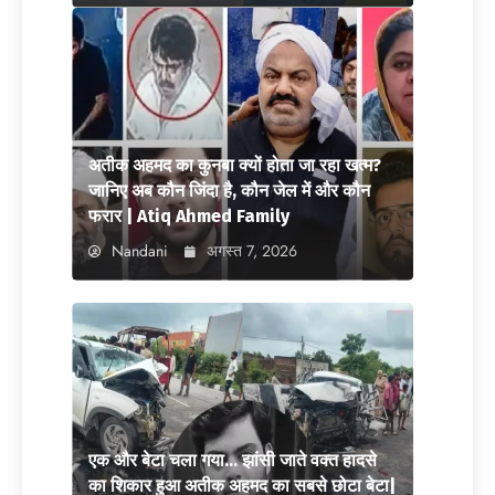
अतीक अहमद का कुनबा क्यों होता जा रहा खत्म?
जानिए अब कौन जिंदा है, कौन जेल में और कौन
फरार | Atiq Ahmed Family
Nandani
अगस्त 7, 2026
एक और बेटा चला गया… झांसी जाते वक्त हादसे
का शिकार हुआ अतीक अहमद का सबसे छोटा बेटा|