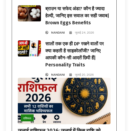
ब्राउन या सफेद अंडा? कौन है ज्यादा
हेल्दी, जानिए इस सवाल का सही जवाब|
Brown Eggs Benefits
NANDANI
जुलाई 24, 2026
सालों तक एक ही DP रखने वालों पर
क्या कहती है साइकोलॉजी? जानिए
आपकी कौन-सी आदतें छिपी हैं|
Personality Traits
NANDANI
जुलाई 20, 2026
राशिफल
जुलाई राशिफल 2026: जुलाई में किस राशि को