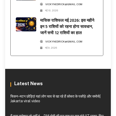
VICKYNEDRICK@GMAIL.COM
मई 10, 2026
मासिक राशिफल मई 2026: इस महीने
इन 5 राशियों को रहना होगा सावधान,
जानें सभी 12 राशियों का हाल
VICKYNEDRICK@GMAIL.COM
मई 9, 2026
Latest News
चिकन-मटन छोड़िए! यहां लोग चाव से खा रहे हैं कोबरा के पकौड़े और समोसे|
Jakarta viral video
मैं बाबा बागेश्वर तो नहीं हूं… PM मोदी की इस बात पर खूब हंसे IIT छात्र, फिर