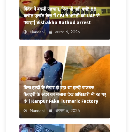
विदेश में बदली पहचान, फिर भी नहीं बची! 88
करोड़ फ्रॉड केस में CBI ने भगोड़ी को UAE से
पकड़ा| Vishakha Rathod arrest
Nandani
अगस्त 6, 2026
बिना हल्दी के तैयार हो रहा था हल्दी पाउडर!
फैक्ट्री के अंदर का नजारा देख अधिकारी भी रह गए
दंग| Kanpur Fake Turmeric Factory
Nandani
अगस्त 6, 2026