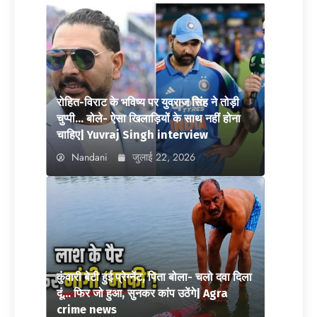
रोहित-विराट के भविष्य पर युवराज सिंह ने तोड़ी
चुप्पी… बोले- ऐसा खिलाड़ियों के साथ नहीं होना
चाहिए| Yuvraj Singh interview
Nandani
जुलाई 22, 2026
कुंवारी बेटी हुई प्रेग्नेंट, पिता बोला- चलो दवा दिला
दूं… फिर जो हुआ, सुनकर कांप उठेंगे| Agra
crime news