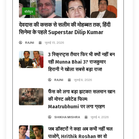
बॉलीवुड
देवदास की कसक से सलीम की मोहब्बत तक, हिंदी
सिनेमा के पहले Superstar Dilip Kumar
RAJNI
जुलाई 15, 2026
3 स्क्रिप्ट्स तैयार फिर भी क्यों नहीं बन
रही Munna Bhai 3? राजकुमार
हिरानी ने खोला सबसे बड़ा राज!
RAJNI
जुलाई 8, 2026
फैंस को लगा बड़ा झटका! सलमान खान
की मोस्ट अवेटेड फिल्म
Maatrubhumi पर लगा ग्रहण
SHIKHA MISHRA
जुलाई 4, 2026
जब डॉक्टरों ने कहा अब कभी नहीं चल
पाओगे, Hrithik Roshan का वो