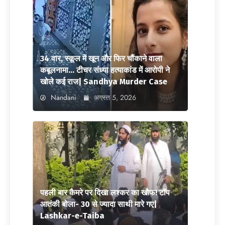
34 वार, स्कूल में खून और फिर चौंकाने वाला
कबूलनामा… टीचर संध्या हत्याकांड में आरोपी ने
खोले कई राज| Sandhya Murder Case
Nandani
अगस्त 5, 2026
पहली बार कैमरे पर दिखा लश्कर का खौफ! टॉप
आतंकी बोला- 30 से ज्यादा साथी मारे गए|
Lashkar-e-Taiba