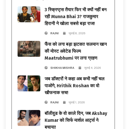
3 स्क्रिप्ट्स तैयार फिर भी क्यों नहीं बन
रही Munna Bhai 3? राजकुमार
हिरानी ने खोला सबसे बड़ा राज!
RAJNI
जुलाई 8, 2026
फैंस को लगा बड़ा झटका! सलमान खान
की मोस्ट अवेटेड फिल्म
Maatrubhumi पर लगा ग्रहण
SHIKHA MISHRA
जुलाई 4, 2026
जब डॉक्टरों ने कहा अब कभी नहीं चल
पाओगे, Hrithik Roshan का वो
खौफनाक सच!
RAJNI
जुलाई 1, 2026
बॉलीवुड के वो काले दिन, जब Akshay
Kumar को सिर्फ मार्शल आर्ट्स ने
बचाया!