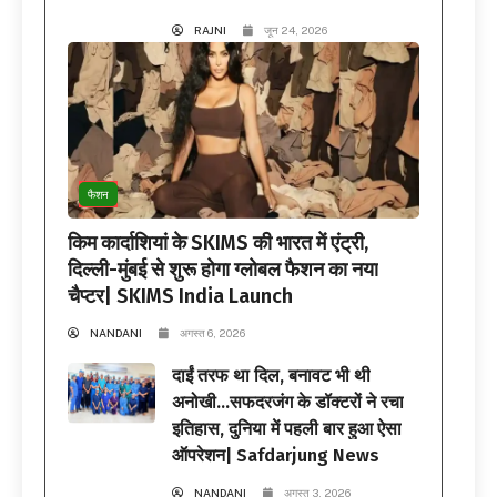
RAJNI
जून 24, 2026
फैशन
किम कार्दाशियां के SKIMS की भारत में एंट्री,
दिल्ली-मुंबई से शुरू होगा ग्लोबल फैशन का नया
चैप्टर| SKIMS India Launch
NANDANI
अगस्त 6, 2026
दाईं तरफ था दिल, बनावट भी थी
अनोखी…सफदरजंग के डॉक्टरों ने रचा
इतिहास, दुनिया में पहली बार हुआ ऐसा
ऑपरेशन| Safdarjung News
NANDANI
अगस्त 3, 2026