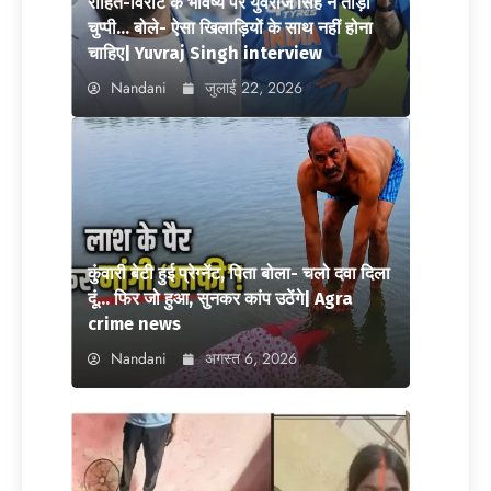
रोहित-विराट के भविष्य पर युवराज सिंह ने तोड़ी
चुप्पी… बोले- ऐसा खिलाड़ियों के साथ नहीं होना
चाहिए| Yuvraj Singh interview
Nandani
जुलाई 22, 2026
कुंवारी बेटी हुई प्रेग्नेंट, पिता बोला- चलो दवा दिला
दूं… फिर जो हुआ, सुनकर कांप उठेंगे| Agra
crime news
Nandani
अगस्त 6, 2026