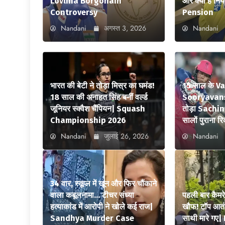
Lovlina Borgohain
और क्या है न
Controversy
Pension
Nandani
अगस्त 3, 2026
Nandani
भारत की बेटी ने तोड़ा मिस्र का घमंड!
15 साल के V
18 साल की अनाहत सिंह बनीं वर्ल्ड
Sooryavansh
जूनियर स्क्वैश चैंपियन| Squash
तोड़ा Sachi
Championship 2026
सालों पुराना रि
Nandani
जुलाई 26, 2026
Nandani
34 वार, स्कूल में खून और फिर चौंकाने
वाला कबूलनामा… टीचर संध्या
पहली बार कैमर
हत्याकांड में आरोपी ने खोले कई राज|
खौफ! टॉप आतंक
Sandhya Murder Case
साथी मारे ग