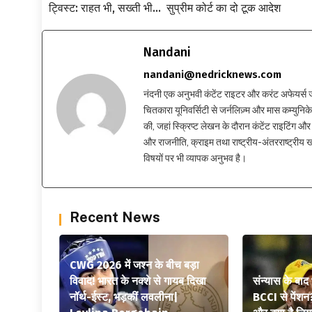
ट्विस्ट: राहत भी, सख्ती भी… सुप्रीम कोर्ट का दो टूक आदेश
Nandani
nandani@nedricknews.com
नंदनी एक अनुभवी कंटेंट राइटर और करंट अफेयर्स जर्नलिस
चितकारा यूनिवर्सिटी से जर्नलिज़्म और मास कम्युनिकेश
की, जहां स्क्रिप्ट लेखन के दौरान कंटेंट राइटिंग और स
और राजनीति, क्राइम तथा राष्ट्रीय-अंतरराष्ट्रीय
विषयों पर भी व्यापक अनुभव है।
Recent News
CWG 2026 में जश्न के बीच बड़ा
विवाद! भारत के नक्शे से गायब दिखा
संन्यास के बाद
नॉर्थ-ईस्ट, भड़कीं लवलीना|
BCCI से पेंशन