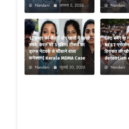
Nandani
अगस्त 5, 2026
Nandani
12 हजार की सैलरी और खातों में लाखों
जिंदा बचेंगे या
रुपये; केरल की 3 महिला टीचर्स का
NEET प्रदर्शन स
ड्रग्स नेटवर्क से चौंकाने वाला
हिरासत की ख
कनेक्शन| Kerala MDMA Case
detention 
Nandani
जुलाई 30, 2026
Nandani