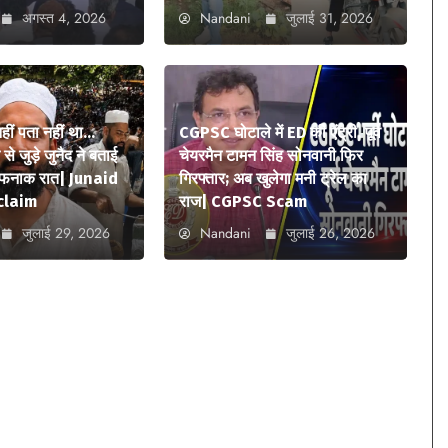
अगस्त 4, 2026
Nandani
जुलाई 31, 2026
 नहीं पता नहीं था…
CGPSC घोटाले में ED की एंट्री, पूर्व
े जुड़े जुनैद ने बताई
चेयरमैन टामन सिंह सोनवानी फिर
ौफनाक रात| Junaid
गिरफ्तार; अब खुलेगा मनी ट्रेल का
claim
राज| CGPSC Scam
जुलाई 29, 2026
Nandani
जुलाई 26, 2026