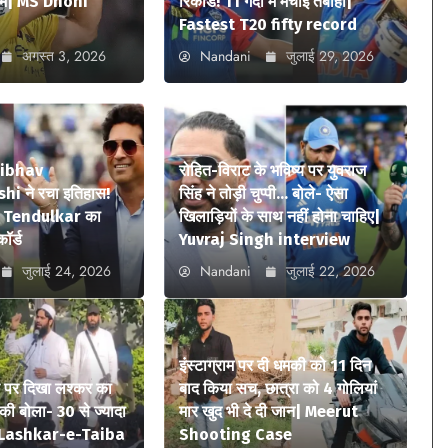
ियम| MS Dhoni
रिकॉर्ड! 11 गेंदों में मचाई तबाही|
Fastest T20 fifty record
अगस्त 3, 2026
Nandani
जुलाई 29, 2026
aibhav
रोहित-विराट के भविष्य पर युवराज
i ने रचा इतिहास!
सिंह ने तोड़ी चुप्पी… बोले- ऐसा
n Tendulkar का
खिलाड़ियों के साथ नहीं होना चाहिए|
कॉर्ड
Yuvraj Singh interview
जुलाई 24, 2026
Nandani
जुलाई 22, 2026
इंस्टाग्राम पर दी धमकी को 11 दिन
े पर दिखा लश्कर का
बाद किया सच, छात्रा को 4 गोलियां
ी बोला- 30 से ज्यादा
मार खुद भी दे दी जान| Meerut
ए| Lashkar-e-Taiba
Shooting Case