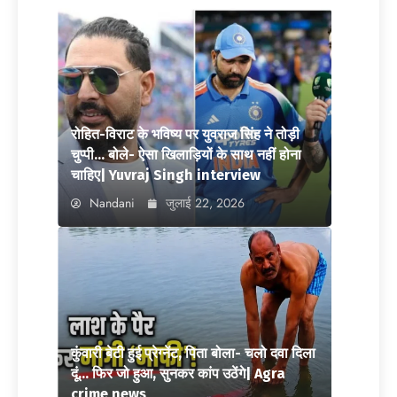
रोहित-विराट के भविष्य पर युवराज सिंह ने तोड़ी
चुप्पी… बोले- ऐसा खिलाड़ियों के साथ नहीं होना
चाहिए| Yuvraj Singh interview
Nandani
जुलाई 22, 2026
कुंवारी बेटी हुई प्रेग्नेंट, पिता बोला- चलो दवा दिला
दूं… फिर जो हुआ, सुनकर कांप उठेंगे| Agra
crime news