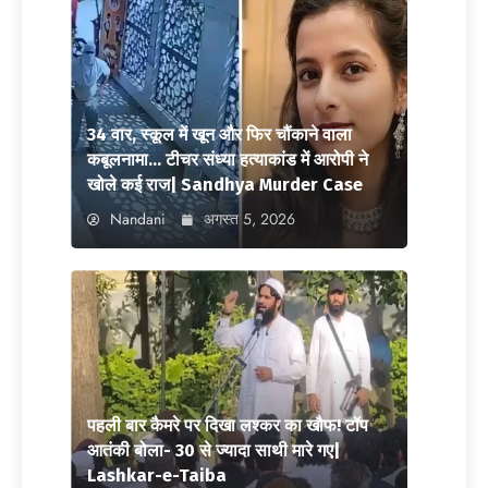
34 वार, स्कूल में खून और फिर चौंकाने वाला
कबूलनामा… टीचर संध्या हत्याकांड में आरोपी ने
खोले कई राज| Sandhya Murder Case
Nandani
अगस्त 5, 2026
पहली बार कैमरे पर दिखा लश्कर का खौफ! टॉप
आतंकी बोला- 30 से ज्यादा साथी मारे गए|
Lashkar-e-Taiba