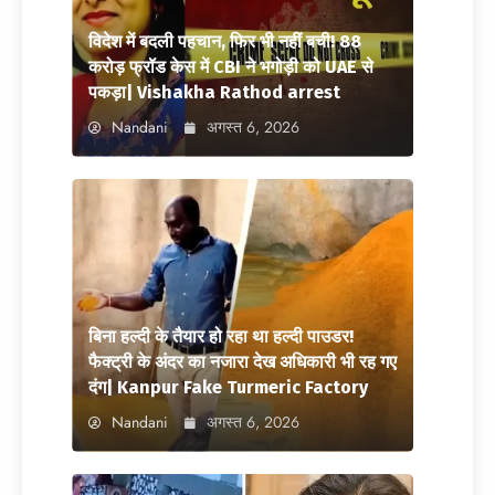
विदेश में बदली पहचान, फिर भी नहीं बची! 88
करोड़ फ्रॉड केस में CBI ने भगोड़ी को UAE से
पकड़ा| Vishakha Rathod arrest
Nandani
अगस्त 6, 2026
बिना हल्दी के तैयार हो रहा था हल्दी पाउडर!
फैक्ट्री के अंदर का नजारा देख अधिकारी भी रह गए
दंग| Kanpur Fake Turmeric Factory
Nandani
अगस्त 6, 2026