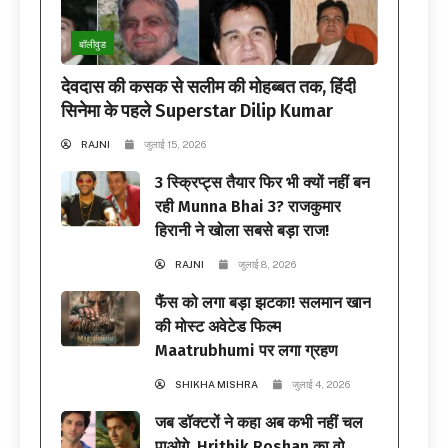
बॉलीवुड
देवदास की कसक से सलीम की मोहब्बत तक, हिंदी
सिनेमा के पहले Superstar Dilip Kumar
RAJNI
जुलाई 15, 2026
3 स्क्रिप्ट्स तैयार फिर भी क्यों नहीं बन
रही Munna Bhai 3? राजकुमार
हिरानी ने खोला सबसे बड़ा राज!
RAJNI
जुलाई 8, 2026
फैंस को लगा बड़ा झटका! सलमान खान
की मोस्ट अवेटेड फिल्म
Maatrubhumi पर लगा ग्रहण
SHIKHA MISHRA
जुलाई 4, 2026
जब डॉक्टरों ने कहा अब कभी नहीं चल
पाओगे, Hrithik Roshan का वो