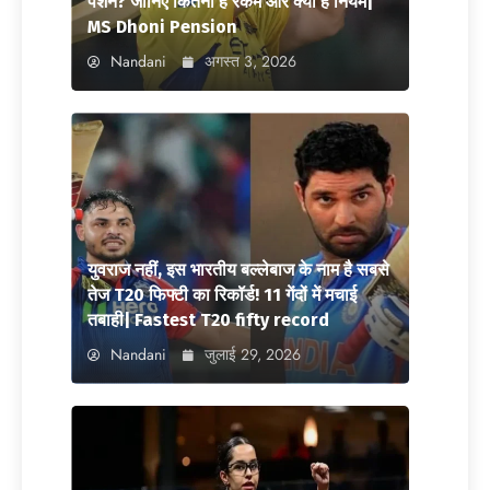
पेंशन? जानिए कितनी है रकम और क्या है नियम|
MS Dhoni Pension
Nandani
अगस्त 3, 2026
युवराज नहीं, इस भारतीय बल्लेबाज के नाम है सबसे
तेज T20 फिफ्टी का रिकॉर्ड! 11 गेंदों में मचाई
तबाही| Fastest T20 fifty record
Nandani
जुलाई 29, 2026