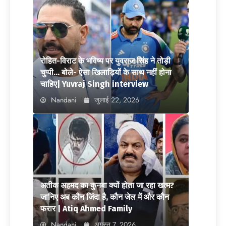
रोहित-विराट के भविष्य पर युवराज सिंह ने तोड़ी
चुप्पी… बोले- ऐसा खिलाड़ियों के साथ नहीं होना
चाहिए| Yuvraj Singh interview
Nandani
जुलाई 22, 2026
अतीक अहमद का कुनबा क्यों होता जा रहा खत्म?
जानिए अब कौन जिंदा है, कौन जेल में और कौन
फरार | Atiq Ahmed Family
Nandani
अगस्त 7, 2026