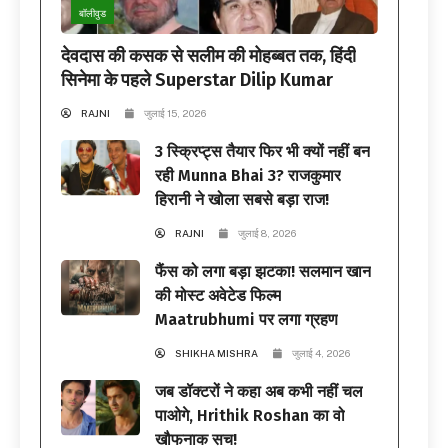
बॉलीवुड
देवदास की कसक से सलीम की मोहब्बत तक, हिंदी
सिनेमा के पहले Superstar Dilip Kumar
RAJNI
जुलाई 15, 2026
3 स्क्रिप्ट्स तैयार फिर भी क्यों नहीं बन
रही Munna Bhai 3? राजकुमार
हिरानी ने खोला सबसे बड़ा राज!
RAJNI
जुलाई 8, 2026
फैंस को लगा बड़ा झटका! सलमान खान
की मोस्ट अवेटेड फिल्म
Maatrubhumi पर लगा ग्रहण
SHIKHA MISHRA
जुलाई 4, 2026
जब डॉक्टरों ने कहा अब कभी नहीं चल
पाओगे, Hrithik Roshan का वो
खौफनाक सच!