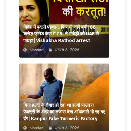
विदेश में बदली पहचान, फिर भी नहीं बची! 88
करोड़ फ्रॉड केस में CBI ने भगोड़ी को UAE से
पकड़ा| Vishakha Rathod arrest
Nandani
अगस्त 6, 2026
बिना हल्दी के तैयार हो रहा था हल्दी पाउडर!
फैक्ट्री के अंदर का नजारा देख अधिकारी भी रह गए
दंग| Kanpur Fake Turmeric Factory
Nandani
अगस्त 6, 2026