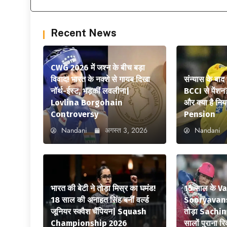
Recent News
CWG 2026 में जश्न के बीच बड़ा
विवाद! भारत के नक्शे से गायब दिखा
संन्यास के बाद
नॉर्थ-ईस्ट, भड़कीं लवलीना|
BCCI से पेंशन
Lovlina Borgohain
और क्या है न
Controversy
Pension
Nandani
अगस्त 3, 2026
Nandani
भारत की बेटी ने तोड़ा मिस्र का घमंड!
15 साल के V
18 साल की अनाहत सिंह बनीं वर्ल्ड
Sooryavansh
जूनियर स्क्वैश चैंपियन| Squash
तोड़ा Sachi
Championship 2026
सालों पुराना रि