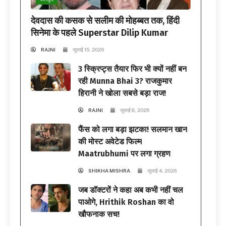
देवदास की कसक से सलीम की मोहब्बत तक, हिंदी
सिनेमा के पहले Superstar Dilip Kumar
RAJNI
जुलाई 15, 2026
3 स्क्रिप्ट्स तैयार फिर भी क्यों नहीं बन
रही Munna Bhai 3? राजकुमार
हिरानी ने खोला सबसे बड़ा राज!
RAJNI
जुलाई 8, 2026
फैंस को लगा बड़ा झटका! सलमान खान
की मोस्ट अवेटेड फिल्म
Maatrubhumi पर लगा ग्रहण
SHIKHA MISHRA
जुलाई 4, 2026
जब डॉक्टरों ने कहा अब कभी नहीं चल
पाओगे, Hrithik Roshan का वो
खौफनाक सच!