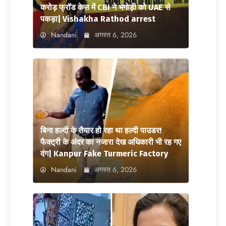
करोड़ फ्रॉड केस में CBI ने भगोड़ी को UAE से
पकड़ा| Vishakha Rathod arrest
Nandani
अगस्त 6, 2026
बिना हल्दी के तैयार हो रहा था हल्दी पाउडर!
फैक्ट्री के अंदर का नजारा देख अधिकारी भी रह गए
दंग| Kanpur Fake Turmeric Factory
Nandani
अगस्त 6, 2026