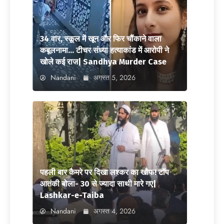
34 वार, स्कूल में खून और फिर चौंकाने वाला
कबूलनामा… टीचर संध्या हत्याकांड में आरोपी ने
खोले कई राज| Sandhya Murder Case
Nandani
अगस्त 5, 2026
पहली बार कैमरे पर दिखा लश्कर का खौफ! टॉप
आतंकी बोला- 30 से ज्यादा साथी मारे गए|
Lashkar-e-Taiba
Nandani
अगस्त 4, 2026