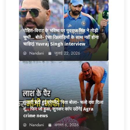
रोहित-विराट के भविष्य पर युवराज सिंह ने तोड़ी
चुप्पी… बोले- ऐसा खिलाड़ियों के साथ नहीं होना
चाहिए| Yuvraj Singh interview
Nandani
जुलाई 22, 2026
कुंवारी बेटी हुई प्रेग्नेंट, पिता बोला- चलो दवा दिला
दूं… फिर जो हुआ, सुनकर कांप उठेंगे| Agra
crime news
Nandani
अगस्त 6, 2026