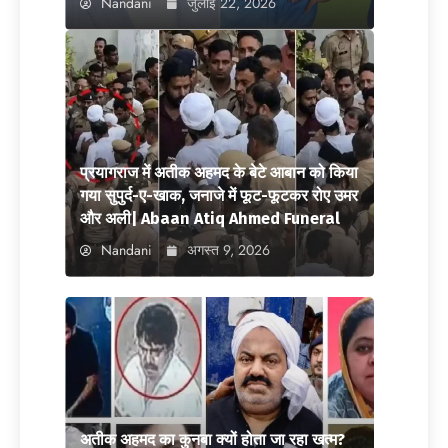
Nandani
जुलाई 22, 2026
प्रयागराज में अतीक अहमद के बेटे आबान को किया
गया सुपुर्द-ए-खाक, जनाजे में फूट-फूटकर रोए उमर
और अली| Abaan Atiq Ahmed Funeral
Nandani
अगस्त 9, 2026
अतीक अहमद का कुनबा क्यों होता जा रहा खत्म?