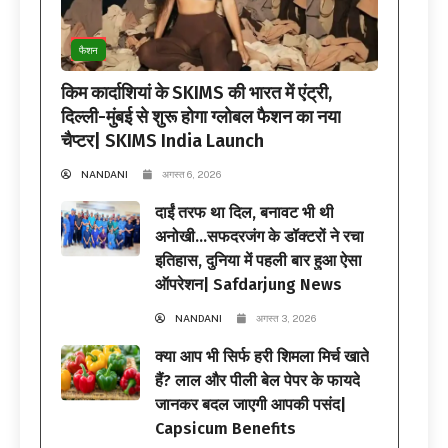
फैशन
किम कार्दाशियां के SKIMS की भारत में एंट्री,
दिल्ली-मुंबई से शुरू होगा ग्लोबल फैशन का नया
चैप्टर| SKIMS India Launch
NANDANI
अगस्त 6, 2026
दाईं तरफ था दिल, बनावट भी थी
अनोखी…सफदरजंग के डॉक्टरों ने रचा
इतिहास, दुनिया में पहली बार हुआ ऐसा
ऑपरेशन| Safdarjung News
NANDANI
अगस्त 3, 2026
क्या आप भी सिर्फ हरी शिमला मिर्च खाते
हैं? लाल और पीली बेल पेपर के फायदे
जानकर बदल जाएगी आपकी पसंद|
Capsicum Benefits