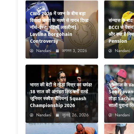
CWG 2026 में जश्न के बीच बड़ा
विवाद! भारत के नक्शे से गायब दिखा
संन्यास के बाद
नॉर्थ-ईस्ट, भड़कीं लवलीना|
BCCI से पेंशन
Lovlina Borgohain
और क्या है न
Controversy
Pension
Nandani
अगस्त 3, 2026
Nandani
भारत की बेटी ने तोड़ा मिस्र का घमंड!
15 साल के V
18 साल की अनाहत सिंह बनीं वर्ल्ड
Sooryavansh
जूनियर स्क्वैश चैंपियन| Squash
तोड़ा Sachi
Championship 2026
सालों पुराना रि
Nandani
जुलाई 26, 2026
Nandani