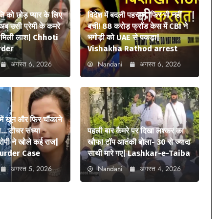
ि को छोड़ प्यार के लिए
विदेश में बदली पहचान, फिर भी नहीं
अब उसी प्रेमी के कमरे
बची! 88 करोड़ फ्रॉड केस में CBI ने
में मिली लाश| Chhoti
भगोड़ी को UAE से पकड़ा|
rder
Vishakha Rathod arrest
अगस्त 6, 2026
Nandani
अगस्त 6, 2026
में खून और फिर चौंकाने
… टीचर संध्या
पहली बार कैमरे पर दिखा लश्कर का
आरोपी ने खोले कई राज|
खौफ! टॉप आतंकी बोला- 30 से ज्यादा
urder Case
साथी मारे गए| Lashkar-e-Taiba
अगस्त 5, 2026
Nandani
अगस्त 4, 2026