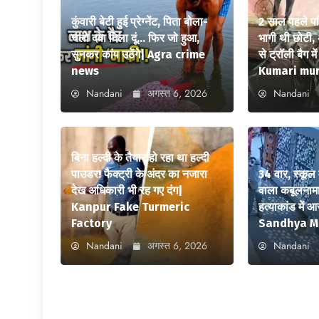
कुंवारी बेटी हुई प्रेग्नेंट, पिता बोला-
2 साल पहले पत
चलो दवा दिला दूं… फिर जो हुआ,
भागी थी छोटी, 
सुनकर कांप उठेंगे| Agra crime
से ट्रॉली बैग 
news
Kumari mu
Nandani
अगस्त 6, 2026
Nandani
बिना हल्दी के तैयार हो रहा था हल्दी
पाउडर! फैक्ट्री के अंदर का नजारा
34 वार, स्कूल 
देख अधिकारी भी रह गए दंग|
वाला कबूलनामा
Kanpur Fake Turmeric
हत्याकांड में 
Factory
Sandhya M
Nandani
अगस्त 6, 2026
Nandani