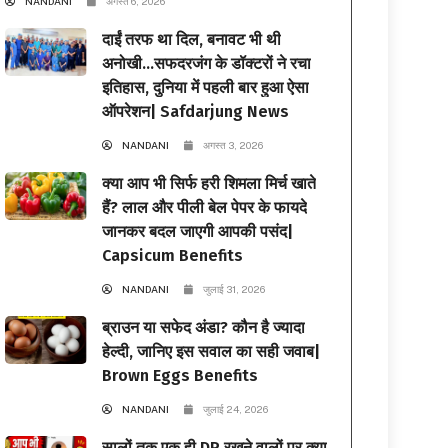
NANDANI
अगस्त 6, 2026
दाईं तरफ था दिल, बनावट भी थी
अनोखी…सफदरजंग के डॉक्टरों ने रचा
इतिहास, दुनिया में पहली बार हुआ ऐसा
ऑपरेशन| Safdarjung News
NANDANI
अगस्त 3, 2026
क्या आप भी सिर्फ हरी शिमला मिर्च खाते
हैं? लाल और पीली बेल पेपर के फायदे
जानकर बदल जाएगी आपकी पसंद|
Capsicum Benefits
NANDANI
जुलाई 31, 2026
ब्राउन या सफेद अंडा? कौन है ज्यादा
हेल्दी, जानिए इस सवाल का सही जवाब|
Brown Eggs Benefits
NANDANI
जुलाई 24, 2026
सालों तक एक ही DP रखने वालों पर क्या