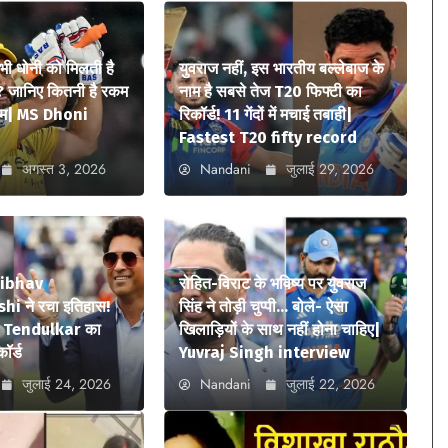
 भी धोनी को मिलती है
युवराज नहीं, इस भारतीय बल्लेबाज के
? जानिए कितनी है रकम
नाम है सबसे तेज T20 फिफ्टी का
ियम| MS Dhoni
रिकॉर्ड! 11 गेंदों में मचाई तबाही|
Fastest T20 fifty record
अगस्त 3, 2026
Nandani
जुलाई 29, 2026
aibhav
रोहित-विराट के भविष्य पर युवराज
i ने रचा इतिहास!
सिंह ने तोड़ी चुप्पी… बोले- ऐसा
n Tendulkar का
खिलाड़ियों के साथ नहीं होना चाहिए|
कॉर्ड
Yuvraj Singh interview
जुलाई 24, 2026
Nandani
जुलाई 22, 2026