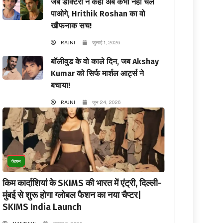
जब डॉक्टरों ने कहा अब कभी नहीं चल
पाओगे, Hrithik Roshan का वो
खौफनाक सच!
RAJNI
जुलाई 1, 2026
बॉलीवुड के वो काले दिन, जब Akshay
Kumar को सिर्फ मार्शल आर्ट्स ने
बचाया!
RAJNI
जून 24, 2026
फैशन
किम कार्दाशियां के SKIMS की भारत में एंट्री, दिल्ली-
मुंबई से शुरू होगा ग्लोबल फैशन का नया चैप्टर|
SKIMS India Launch