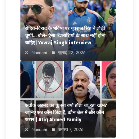
रोहित-विराट के भविष्य पर युवराज सिंह ने तोड़ी
चुप्पी… बोले- ऐसा खिलाड़ियों के साथ नहीं होना
चाहिए| Yuvraj Singh interview
Nandani
जुलाई 22, 2026
अतीक अहमद का कुनबा क्यों होता जा रहा खत्म?
जानिए अब कौन जिंदा है, कौन जेल में और कौन
फरार | Atiq Ahmed Family
Nandani
अगस्त 7, 2026