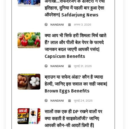
अनोखी…सफदरजंग के डॉक्टरों ने रचा
इतिहास, दुनिया में पहली बार हुआ ऐसा
ऑपरेशन| Safdarjung News
NANDANI
अगस्त 3, 2026
क्या आप भी सिर्फ हरी शिमला मिर्च खाते
हैं? लाल और पीली बेल पेपर के फायदे
जानकर बदल जाएगी आपकी पसंद|
Capsicum Benefits
NANDANI
जुलाई 31, 2026
ब्राउन या सफेद अंडा? कौन है ज्यादा
हेल्दी, जानिए इस सवाल का सही जवाब|
Brown Eggs Benefits
NANDANI
जुलाई 24, 2026
सालों तक एक ही DP रखने वालों पर
क्या कहती है साइकोलॉजी? जानिए
आपकी कौन-सी आदतें छिपी हैं|