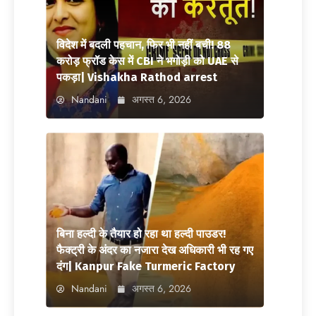
विदेश में बदली पहचान, फिर भी नहीं बची! 88
करोड़ फ्रॉड केस में CBI ने भगोड़ी को UAE से
पकड़ा| Vishakha Rathod arrest
Nandani
अगस्त 6, 2026
बिना हल्दी के तैयार हो रहा था हल्दी पाउडर!
फैक्ट्री के अंदर का नजारा देख अधिकारी भी रह गए
दंग| Kanpur Fake Turmeric Factory
Nandani
अगस्त 6, 2026