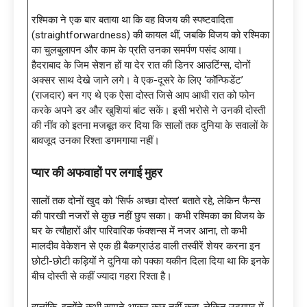
रश्मिका ने एक बार बताया था कि वह विजय की स्पष्टवादिता
(straightforwardness) की कायल थीं, जबकि विजय को रश्मिका
का चुलबुलापन और काम के प्रति उनका समर्पण पसंद आया।
हैदराबाद के जिम सेशन हों या देर रात की डिनर आउटिंग्स, दोनों
अक्सर साथ देखे जाने लगे। वे एक-दूसरे के लिए ‘कॉन्फिडेंट’
(राजदार) बन गए थे एक ऐसा दोस्त जिसे आप आधी रात को फोन
करके अपने डर और खुशियां बांट सकें। इसी भरोसे ने उनकी दोस्ती
की नींव को इतना मजबूत कर दिया कि सालों तक दुनिया के सवालों के
बावजूद उनका रिश्ता डगमगाया नहीं।
प्यार की अफवाहों पर लगाई मुहर
सालों तक दोनों खुद को ‘सिर्फ अच्छा दोस्त’ बताते रहे, लेकिन फैन्स
की पारखी नजरों से कुछ नहीं छुप सका। कभी रश्मिका का विजय के
घर के त्यौहारों और पारिवारिक फंक्शन्स में नजर आना, तो कभी
मालदीव वेकेशन से एक ही बैकग्राउंड वाली तस्वीरें शेयर करना इन
छोटी-छोटी कड़ियों ने दुनिया को पक्का यकीन दिला दिया था कि इनके
बीच दोस्ती से कहीं ज्यादा गहरा रिश्ता है।
हालांकि, इन्होंने कभी सामने आकर कुछ नहीं कहा, लेकिन उदयपुर में