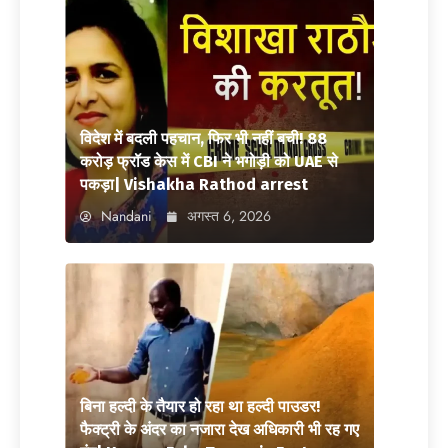
विदेश में बदली पहचान, फिर भी नहीं बची! 88
करोड़ फ्रॉड केस में CBI ने भगोड़ी को UAE से
पकड़ा| Vishakha Rathod arrest
Nandani
अगस्त 6, 2026
बिना हल्दी के तैयार हो रहा था हल्दी पाउडर!
फैक्ट्री के अंदर का नजारा देख अधिकारी भी रह गए