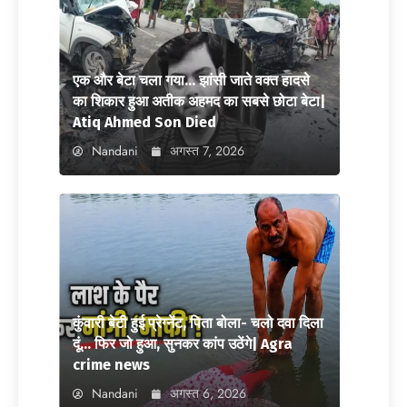
एक और बेटा चला गया… झांसी जाते वक्त हादसे
का शिकार हुआ अतीक अहमद का सबसे छोटा बेटा|
Atiq Ahmed Son Died
Nandani
अगस्त 7, 2026
कुंवारी बेटी हुई प्रेग्नेंट, पिता बोला- चलो दवा दिला
दूं… फिर जो हुआ, सुनकर कांप उठेंगे| Agra
crime news
Nandani
अगस्त 6, 2026