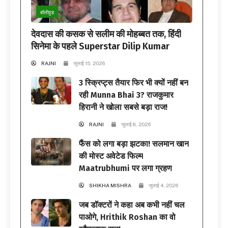
बॉलीवुड
देवदास की कसक से सलीम की मोहब्बत तक, हिंदी
सिनेमा के पहले Superstar Dilip Kumar
RAJNI
जुलाई 15, 2026
3 स्क्रिप्ट्स तैयार फिर भी क्यों नहीं बन
रही Munna Bhai 3? राजकुमार
हिरानी ने खोला सबसे बड़ा राज!
RAJNI
जुलाई 8, 2026
फैंस को लगा बड़ा झटका! सलमान खान
की मोस्ट अवेटेड फिल्म
Maatrubhumi पर लगा ग्रहण
SHIKHA MISHRA
जुलाई 4, 2026
जब डॉक्टरों ने कहा अब कभी नहीं चल
पाओगे, Hrithik Roshan का वो