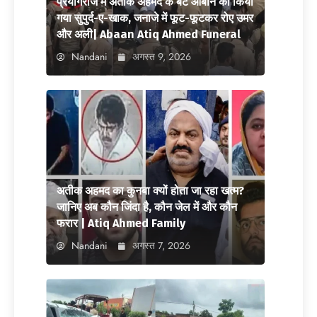
प्रयागराज में अतीक अहमद के बेटे आबान को किया
गया सुपुर्द-ए-खाक, जनाजे में फूट-फूटकर रोए उमर
और अली| Abaan Atiq Ahmed Funeral
Nandani
अगस्त 9, 2026
अतीक अहमद का कुनबा क्यों होता जा रहा खत्म?
जानिए अब कौन जिंदा है, कौन जेल में और कौन
फरार | Atiq Ahmed Family
Nandani
अगस्त 7, 2026