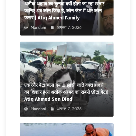
अतीक अहमद का कुनबा क्यों होता जा रहा खत्म?
जानिए अब कौन जिंदा है, कौन जेल में और कौन
फरार | Atiq Ahmed Family
Nandani
अगस्त 7, 2026
एक और बेटा चला गया… झांसी जाते वक्त हादसे
का शिकार हुआ अतीक अहमद का सबसे छोटा बेटा|
Atiq Ahmed Son Died
Nandani
अगस्त 7, 2026