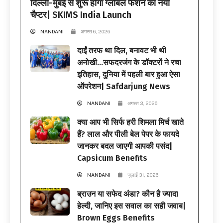
दिल्ली-मुंबई से शुरू होगा ग्लोबल फैशन का नया
चैप्टर| SKIMS India Launch
NANDANI
अगस्त 6, 2026
दाईं तरफ था दिल, बनावट भी थी
अनोखी…सफदरजंग के डॉक्टरों ने रचा
इतिहास, दुनिया में पहली बार हुआ ऐसा
ऑपरेशन| Safdarjung News
NANDANI
अगस्त 3, 2026
क्या आप भी सिर्फ हरी शिमला मिर्च खाते
हैं? लाल और पीली बेल पेपर के फायदे
जानकर बदल जाएगी आपकी पसंद|
Capsicum Benefits
NANDANI
जुलाई 31, 2026
ब्राउन या सफेद अंडा? कौन है ज्यादा
हेल्दी, जानिए इस सवाल का सही जवाब|
Brown Eggs Benefits