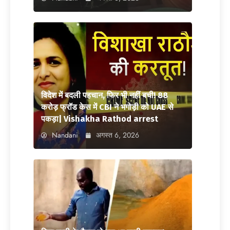
विदेश में बदली पहचान, फिर भी नहीं बची! 88
करोड़ फ्रॉड केस में CBI ने भगोड़ी को UAE से
पकड़ा| Vishakha Rathod arrest
Nandani
अगस्त 6, 2026