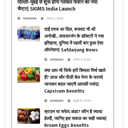
दिल्ली-मुंबई से शुरू होगा ग्लोबल फैशन का नया
चैप्टर| SKIMS India Launch
NANDANI
अगस्त 6, 2026
दाईं तरफ था दिल, बनावट भी थी
अनोखी…सफदरजंग के डॉक्टरों ने रचा
इतिहास, दुनिया में पहली बार हुआ ऐसा
ऑपरेशन| Safdarjung News
NANDANI
अगस्त 3, 2026
क्या आप भी सिर्फ हरी शिमला मिर्च खाते
हैं? लाल और पीली बेल पेपर के फायदे
जानकर बदल जाएगी आपकी पसंद|
Capsicum Benefits
NANDANI
जुलाई 31, 2026
ब्राउन या सफेद अंडा? कौन है ज्यादा
हेल्दी, जानिए इस सवाल का सही जवाब|
Brown Eggs Benefits