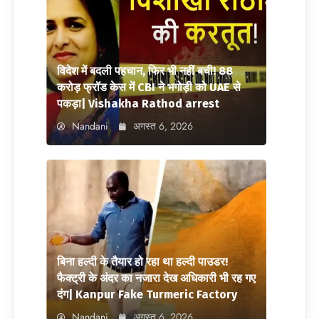
विदेश में बदली पहचान, फिर भी नहीं बची! 88
करोड़ फ्रॉड केस में CBI ने भगोड़ी को UAE से
पकड़ा| Vishakha Rathod arrest
Nandani
अगस्त 6, 2026
बिना हल्दी के तैयार हो रहा था हल्दी पाउडर!
फैक्ट्री के अंदर का नजारा देख अधिकारी भी रह गए
दंग| Kanpur Fake Turmeric Factory
Nandani
अगस्त 6, 2026