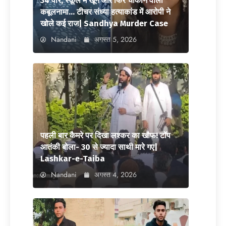
34 वार, स्कूल में खून और फिर चौंकाने वाला
कबूलनामा… टीचर संध्या हत्याकांड में आरोपी ने
खोले कई राज| Sandhya Murder Case
Nandani
अगस्त 5, 2026
पहली बार कैमरे पर दिखा लश्कर का खौफ! टॉप
आतंकी बोला- 30 से ज्यादा साथी मारे गए|
Lashkar-e-Taiba
Nandani
अगस्त 4, 2026