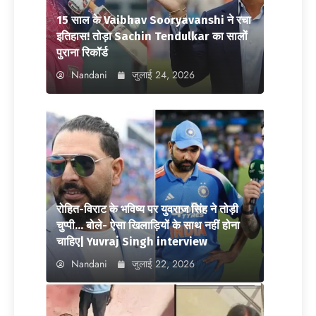
15 साल के Vaibhav Sooryavanshi ने रचा
इतिहास! तोड़ा Sachin Tendulkar का सालों
पुराना रिकॉर्ड
Nandani
जुलाई 24, 2026
रोहित-विराट के भविष्य पर युवराज सिंह ने तोड़ी
चुप्पी… बोले- ऐसा खिलाड़ियों के साथ नहीं होना
चाहिए| Yuvraj Singh interview
Nandani
जुलाई 22, 2026