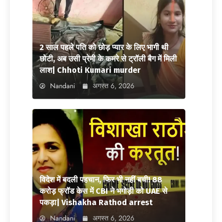
2 साल पहले पति को छोड़ प्यार के लिए भागी थी
छोटी, अब उसी प्रेमी के कमरे से ट्रॉली बैग में मिली
लाश| Chhoti Kumari murder
Nandani
अगस्त 6, 2026
विदेश में बदली पहचान, फिर भी नहीं बची! 88
करोड़ फ्रॉड केस में CBI ने भगोड़ी को UAE से
पकड़ा| Vishakha Rathod arrest
Nandani
अगस्त 6, 2026