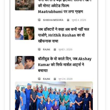
की मोस्ट अवेटेड फिल्म
Maatrubhumi पर लगा ग्रहण
SHIKHA MISHRA
जुलाई 4, 2026
जब डॉक्टरों ने कहा अब कभी नहीं चल
पाओगे, Hrithik Roshan का वो
खौफनाक सच!
RAJNI
जुलाई 1, 2026
बॉलीवुड के वो काले दिन, जब Akshay
Kumar को सिर्फ मार्शल आर्ट्स ने
बचाया!
RAJNI
जून 24, 2026