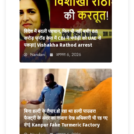
विदेश में बदली पहचान, फिर भी नहीं बची! 88
करोड़ फ्रॉड केस में CBI ने भगोड़ी को UAE से
पकड़ा| Vishakha Rathod arrest
Nandani
अगस्त 6, 2026
बिना हल्दी के तैयार हो रहा था हल्दी पाउडर!
फैक्ट्री के अंदर का नजारा देख अधिकारी भी रह गए
दंग| Kanpur Fake Turmeric Factory