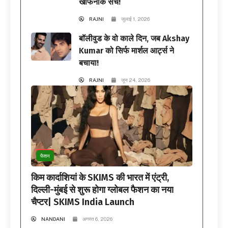
खौफनाक सच!
RAJNI
जुलाई 1, 2026
बॉलीवुड के वो काले दिन, जब Akshay
Kumar को सिर्फ मार्शल आर्ट्स ने
बचाया!
RAJNI
जून 24, 2026
फैशन
किम कार्दाशियां के SKIMS की भारत में एंट्री,
दिल्ली-मुंबई से शुरू होगा ग्लोबल फैशन का नया
चैप्टर| SKIMS India Launch
NANDANI
अगस्त 6, 2026