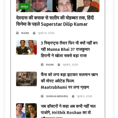
बॉलीवुड
देवदास की कसक से सलीम की मोहब्बत तक, हिंदी
सिनेमा के पहले Superstar Dilip Kumar
RAJNI
जुलाई 15, 2026
3 स्क्रिप्ट्स तैयार फिर भी क्यों नहीं बन
रही Munna Bhai 3? राजकुमार
हिरानी ने खोला सबसे बड़ा राज!
RAJNI
जुलाई 8, 2026
फैंस को लगा बड़ा झटका! सलमान खान
की मोस्ट अवेटेड फिल्म
Maatrubhumi पर लगा ग्रहण
SHIKHA MISHRA
जुलाई 4, 2026
जब डॉक्टरों ने कहा अब कभी नहीं चल
पाओगे, Hrithik Roshan का वो