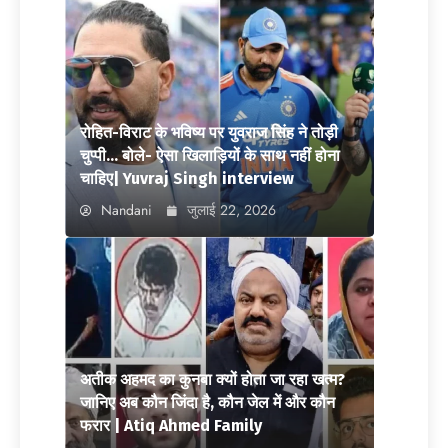
रोहित-विराट के भविष्य पर युवराज सिंह ने तोड़ी
चुप्पी… बोले- ऐसा खिलाड़ियों के साथ नहीं होना
चाहिए| Yuvraj Singh interview
Nandani
जुलाई 22, 2026
अतीक अहमद का कुनबा क्यों होता जा रहा खत्म?
जानिए अब कौन जिंदा है, कौन जेल में और कौन
फरार | Atiq Ahmed Family