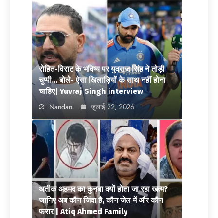
रोहित-विराट के भविष्य पर युवराज सिंह ने तोड़ी
चुप्पी… बोले- ऐसा खिलाड़ियों के साथ नहीं होना
चाहिए| Yuvraj Singh interview
Nandani
जुलाई 22, 2026
अतीक अहमद का कुनबा क्यों होता जा रहा खत्म?
जानिए अब कौन जिंदा है, कौन जेल में और कौन
फरार | Atiq Ahmed Family