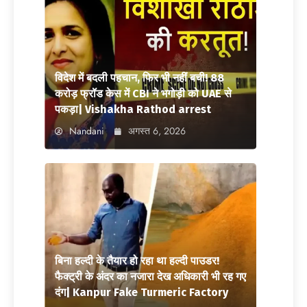
विदेश में बदली पहचान, फिर भी नहीं बची! 88
करोड़ फ्रॉड केस में CBI ने भगोड़ी को UAE से
पकड़ा| Vishakha Rathod arrest
Nandani
अगस्त 6, 2026
बिना हल्दी के तैयार हो रहा था हल्दी पाउडर!
फैक्ट्री के अंदर का नजारा देख अधिकारी भी रह गए
दंग| Kanpur Fake Turmeric Factory