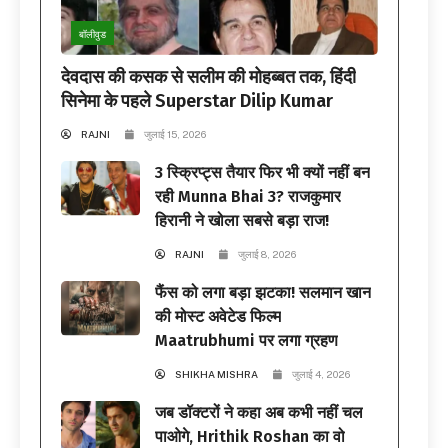
बॉलीवुड
देवदास की कसक से सलीम की मोहब्बत तक, हिंदी
सिनेमा के पहले Superstar Dilip Kumar
RAJNI
जुलाई 15, 2026
3 स्क्रिप्ट्स तैयार फिर भी क्यों नहीं बन
रही Munna Bhai 3? राजकुमार
हिरानी ने खोला सबसे बड़ा राज!
RAJNI
जुलाई 8, 2026
फैंस को लगा बड़ा झटका! सलमान खान
की मोस्ट अवेटेड फिल्म
Maatrubhumi पर लगा ग्रहण
SHIKHA MISHRA
जुलाई 4, 2026
जब डॉक्टरों ने कहा अब कभी नहीं चल
पाओगे, Hrithik Roshan का वो