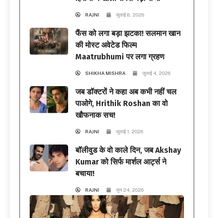
RAJNI
जुलाई 8, 2026
फैंस को लगा बड़ा झटका! सलमान खान
की मोस्ट अवेटेड फिल्म
Maatrubhumi पर लगा ग्रहण
SHIKHA MISHRA
जुलाई 4, 2026
जब डॉक्टरों ने कहा अब कभी नहीं चल
पाओगे, Hrithik Roshan का वो
खौफनाक सच!
RAJNI
जुलाई 1, 2026
बॉलीवुड के वो काले दिन, जब Akshay
Kumar को सिर्फ मार्शल आर्ट्स ने
बचाया!
RAJNI
जून 24, 2026