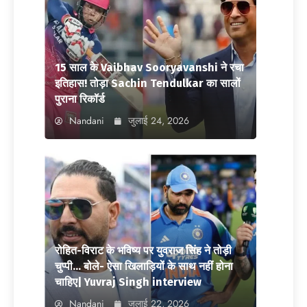
15 साल के Vaibhav Sooryavanshi ने रचा
इतिहास! तोड़ा Sachin Tendulkar का सालों
पुराना रिकॉर्ड
Nandani
जुलाई 24, 2026
रोहित-विराट के भविष्य पर युवराज सिंह ने तोड़ी
चुप्पी… बोले- ऐसा खिलाड़ियों के साथ नहीं होना
चाहिए| Yuvraj Singh interview
Nandani
जुलाई 22, 2026