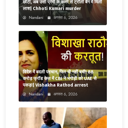
छोटी, अब उसी प्रेमी के कमरे से ट्रॉली बैग में मिली
लाश| Chhoti Kumari murder
Nandani
अगस्त 6, 2026
विदेश में बदली पहचान, फिर भी नहीं बची! 88
करोड़ फ्रॉड केस में CBI ने भगोड़ी को UAE से
पकड़ा| Vishakha Rathod arrest
Nandani
अगस्त 6, 2026