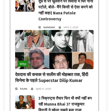
दूध से पैर धुलवाने पर विवादों में घिरे नाना
पटोले, बोले- मैंने किसी से ऐसा करने को
नहीं कहा| Nana Patole
Controversy
NANDANI
अगस्त 3, 2026
बॉलीवुड
देवदास की कसक से सलीम की मोहब्बत तक, हिंदी
सिनेमा के पहले Superstar Dilip Kumar
RAJNI
जुलाई 15, 2026
3 स्क्रिप्ट्स तैयार फिर भी क्यों नहीं बन
रही Munna Bhai 3? राजकुमार
हिरानी ने खोला सबसे बड़ा राज!